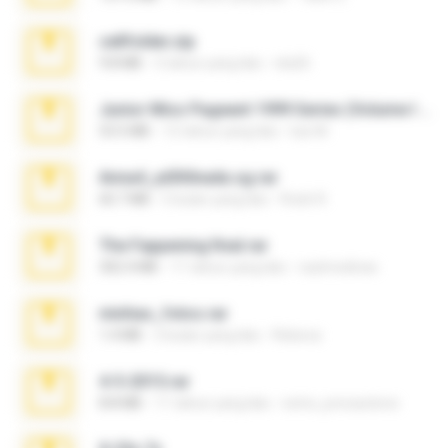
cellfolder.zip
9.8 MB
3 tahun yang lalu
ela26
Junior Miss Pageant 1999 Series (Volume I Part I NC 6).7z
53.5 MB
12 tahun yang lalu
luis M.
Anna4_yd3t0nada.sg.rar
60.7 MB
5 bulan yang lalu
Rodri R.
The Fappening final.rar
302.4 MB
11 tahun yang lalu
raulmedinax
minhas_fotos.rar
1.4 MB
2 bulan yang lalu
Rebeca
4-5-2015.rar
8.8 MB
11 tahun yang lalu
extra_precautions