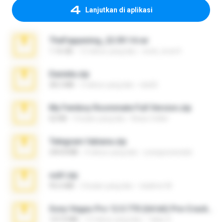
Lanjutkan di aplikasi
TheFappening_22.09.14.rar
1.16 GB
12 tahun yang lalu
erick_lover4
Daniela.zip
28.2 MB
3 tahun yang lalu
ela26
My Femboy Roommate Full Version.zip
62 KB
5 bulan yang lalu
Beau Collier
Telegram fabiana.zip
244.8 MB
4 tahun yang lalu
yrangravanatal
ouh!.zip
95.6 MB
2 bulan yang lalu
vladimir M.
Sony Vegas Pro 12.0.770 (64-bit) Pre-Cracked.zip
137.0 MB
12 tahun yang lalu
Tales S.