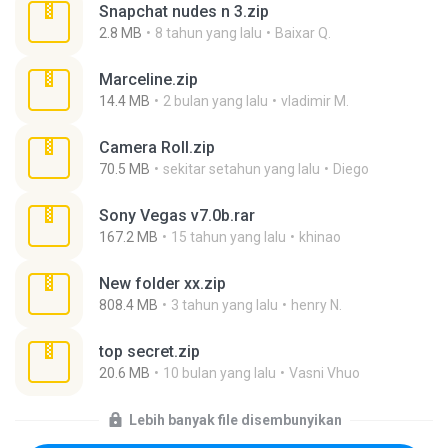
Snapchat nudes n 3.zip
2.8 MB
8 tahun yang lalu
Baixar Q.
Marceline.zip
14.4 MB
2 bulan yang lalu
vladimir M.
Camera Roll.zip
70.5 MB
sekitar setahun yang lalu
Diego
Sony Vegas v7.0b.rar
167.2 MB
15 tahun yang lalu
khinao
New folder xx.zip
808.4 MB
3 tahun yang lalu
henry N.
top secret.zip
20.6 MB
10 bulan yang lalu
Vasni Vhuo
Lebih banyak file disembunyikan