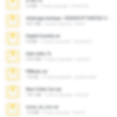
X-23x.7z
3.4 MB
9 bulan yang lalu
Federico B.
whatsapp backups -20260410T160335Z-3-001.zip
335.7 MB
4 bulan yang lalu
Maria
Digital Insanity.rar
3.8 MB
12 tahun yang lalu
Christian D.
hide vedio.7z
379.3 MB
8 tahun yang lalu
munna E.
PBNuds.rar
1.04 GB
10 tahun yang lalu
gustavocs64
New folder 2xx.zip
178.1 MB
3 tahun yang lalu
henry N.
novia_en_trio.rar
14.9 MB
5 bulan yang lalu
Rodri R.