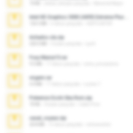
73 KB
sekitar sebulan yang lalu
Maverick Mayer
Intel HD Graphics 3000 (4459) Extreme Plus 2.0.zip
126.5 MB
6 tahun yang lalu
nIGHTmAYOR
Achados sla.zip
220.0 MB
5 bulan yang lalu
Lya K.
Foxy Mama15.rar
9.5 MB
17 tahun yang lalu
extra_precautions
virgem.rar
4.4 MB
17 tahun yang lalu
Lucinei 7.
Pokemon Ecchi Gba Rom.zip
70 KB
4 bulan yang lalu
Caleb Price
casal_voyeur.zip
20.8 MB
15 tahun yang lalu
netowescher