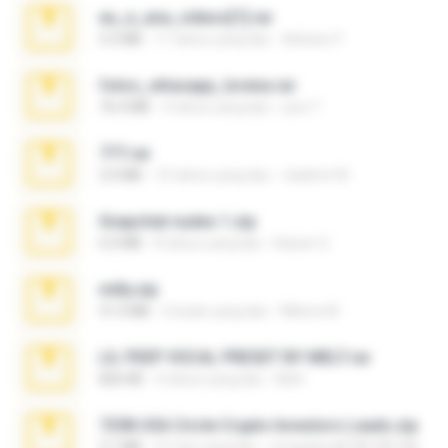
eu_e_ana_videos[1].rar
5.5 MB
11 tahun yang lalu
Adriano F.
fotos_whasapp_lorena.rar
76.4 MB
4 tahun yang lalu
jose T.
777.rar
2.0 MB
10 tahun yang lalu
vladimir M.
Snapchat nudes 1.zip
6.0 MB
8 tahun yang lalu
Baixar Q.
milly.zip
31.0 MB
6 bulan yang lalu
Milene M.
LIL PEEP VOCAL PRESET BY MELT.rar
826 KB
4 tahun yang lalu
Melt ..
7258 USA Circle Crypto Investors Leads.zip
3.1 MB
21 hari yang lalu
cmqadeer@786786786