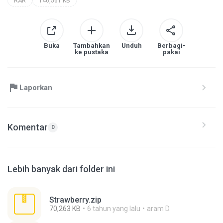
RAR
146,561 KB
Buka
Tambahkan
Unduh
Berbagi-
ke pustaka
pakai
Laporkan
Komentar
0
Lebih banyak dari folder ini
Strawberry.zip
70,263 KB
6 tahun yang lalu
aram D.