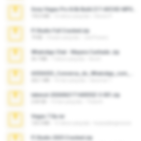
Sony Vegas Pro 8.0b Build 217-AVCHD-MPG-AC3 FIXED.7z
192.6 MB
16 tahun yang lalu
Steven P.
Fl Studio Full Cracked.zip
79 KB
4 bulan yang lalu
Joel Powers
WhatsApp Chat - Mayara Cunhada .zip
36.7 MB
7 tahun yang lalu
Ana K.
65536533_Conversa_do_WhatsApp_com_Meu_Esposo.zip
262.1 MB
16 hari yang lalu
desomar T.
takeout-20260621T160055Z-3-001.zip
2.00 GB
13 hari yang lalu
Thata N.
Vegas 7.0a.rar
120.3 MB
15 tahun yang lalu
boyisadangerzone
Fl Studio 2025 Cracked.zip