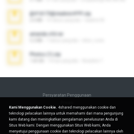
@#16173@vladimir#!!!!!!.zip
2.6 MB
10 tahun yang lalu
vladimir M.
amanda sfd.rar
5.2 MB
7 tahun yang lalu
elton_roots
Photos (1).zip
1.60 GB
14 hari yang lalu
Anacleto T.
Persyaratan Penggunaan
Privasi
Kami Menggunakan Cookie.
4shared menggunakan cookie dan
Bantuan
teknologi pelacakan lainnya untuk memahami dari mana pengunjung
Jangan jual informasi pribadi saya
kami datang dan meningkatkan pengalaman penelusuran Anda di
Jangan bagikan informasi pribadi saya
Situs Web kami. Dengan menggunakan Situs Web kami, Anda
menyetujui penggunaan cookie dan teknologi pelacakan lainnya oleh