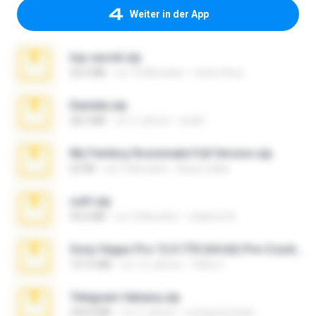
Weiter in der App
top secret.zip
20.6 MB
vor 10 Monaten
Vasni Vhuo
Daniela.zip
28.2 MB
vor 3 Jahren
ela26
My Femboy Roommate Full Version.zip
62 KB
vor 5 Monaten
Beau Collier
ouh!.zip
95.6 MB
vor 2 Monaten
vladimir M.
Sony Vegas Pro 12.0.770 (64-bit) Pre-Cracked.zip
137.0 MB
vor 12 Jahren
Tales S.
Telegram fabiana.zip
244.8 MB
vor 4 Jahren
yrangravanatal