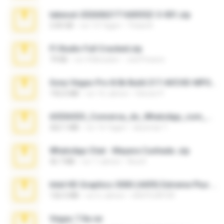
takeout-20260621T160055Z-3-001.zip
2.00 GB
vor 13 Tagen
Thata N.
Fl Studio Full Cracked.zip
79 KB
vor 4 Monaten
Joel Powers
Sony Vegas Pro 8.0b Build 217-AVCHD-MPG-AC3 FIXED.7z
192.6 MB
vor 16 Jahren
Steven P.
65536533_Conversa_do_WhatsApp_com_Meu_Esposo.zip
262.1 MB
vor 16 Tagen
desomar T.
WhatsApp Chat - Mayara Cunhada .zip
36.7 MB
vor 7 Jahren
Ana K.
Intel HD Graphics 3000 (4459) Extreme Plus 2.0.zip
126.5 MB
vor 6 Jahren
nIGHTmAYOR
Vegas 7.0a.rar