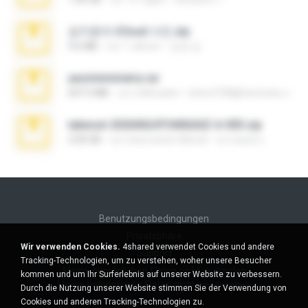
김지윤의 iCloud 사진.zip
9.6 MB
vor 7 Jahren
성경 김.
yasminmineira.rar
647.5 MB
vor 2 Monaten
letiro5708@fanchatu.com
takeout-20260624T040626Z-6-003.zip
2.00 GB
vor etwa einem Monat
อรรถพงษ์ บ.
Benutzungsbedingungen
Privatsphäre
Wir verwenden Cookies.
4shared verwendet Cookies und andere
Support
Tracking-Technologien, um zu verstehen, woher unsere Besucher
Meine persönlichen Daten nicht verkaufen
kommen und um Ihr Surferlebnis auf unserer Website zu verbessern.
Meine persönlichen Daten nicht weitergeben
Durch die Nutzung unserer Website stimmen Sie der Verwendung von
Cookies und anderen Tracking-Technologien zu.