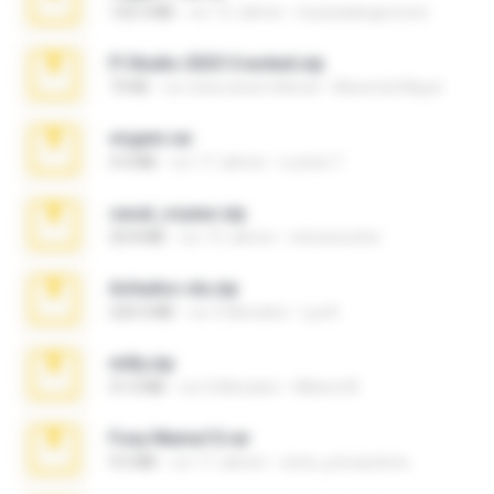
120.3 MB
vor 15 Jahren
boyisadangerzone
Fl Studio 2025 Cracked.zip
73 KB
vor etwa einem Monat
Maverick Mayer
virgem.rar
4.4 MB
vor 17 Jahren
Lucinei 7.
casal_voyeur.zip
20.8 MB
vor 15 Jahren
netowescher
Achados sla.zip
220.0 MB
vor 5 Monaten
Lya K.
milly.zip
31.0 MB
vor 6 Monaten
Milene M.
Foxy Mama15.rar
9.5 MB
vor 17 Jahren
extra_precautions