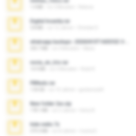
minhas_fotos.rar
1.4 MB
vor 2 Monaten
Rebeca
Digital Insanity.rar
3.8 MB
vor 12 Jahren
Christian D.
whatsapp backups -20260410T160335Z-3-001.zip
335.7 MB
vor 4 Monaten
Maria
novia_en_trio.rar
14.9 MB
vor 5 Monaten
Rodri R.
PBNuds.rar
1.04 GB
vor 10 Jahren
gustavocs64
New folder 2xx.zip
178.1 MB
vor 3 Jahren
henry N.
hide vedio.7z
379.3 MB
vor 8 Jahren
munna E.