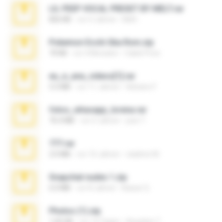
LIL PEEP VOCAL PRESET BY MELT.rar
826 KB
vor 4 Jahren
Melt ..
Pokemon Ecchi Gba Rom.zip
70 KB
vor 4 Monaten
Caleb Price
eu_e_ana_videos[1].rar
5.5 MB
vor 11 Jahren
Adriano F.
fotos_whasapp_lorena.rar
76.4 MB
vor 4 Jahren
jose T.
777.rar
2.0 MB
vor 10 Jahren
vladimir M.
Snapchat nudes 1.zip
6.0 MB
vor 8 Jahren
Baixar Q.
Photos (1).zip
1.60 GB
vor 14 Tagen
Anacleto T.