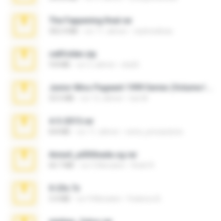
The Fappening final.rar
302.4 MB
vor 11 Jahren
raulmedinax
cellfolder.zip
9.8 MB
vor 3 Jahren
ela26
Junior Miss Pageant 1999 Series (Volume I Part I NC 6).7z
53.5 MB
vor 12 Jahren
luis M.
4-5-2015.rar
8.8 MB
vor 11 Jahren
extra_precautions
Anna4_yd3t0nada.sg.rar
60.7 MB
vor 5 Monaten
Rodri R.
X-23x.7z
3.4 MB
vor 9 Monaten
Federico B.