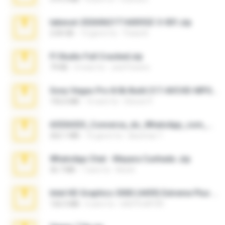
takeout-20260621T160055Z-3-001.zip
2.00 GB
13 giorni fa
Thata N.
Fl Studio Full Cracked.zip
79 KB
4 mesi fa
Joel Powers
Sony Vegas Pro 8.0b Build 217-AVCHD-MPG-AC3 FIXED.7z
192.6 MB
16 anni fa
Steven P.
65536533_Conversa_do_WhatsApp_com_Meu_Esposo.zip
262.1 MB
16 giorni fa
desomar T.
WhatsApp Chat - Mayara Cunhada .zip
36.7 MB
7 anni fa
Ana K.
Intel HD Graphics 3000 (4459) Extreme Plus 2.0.zip
126.5 MB
6 anni fa
nIGHTmAYOR