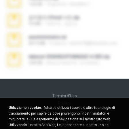
1.60 GB
15 giorni fa
Anacleto T.
김지윤의 iCloud 사진.zip
9.6 MB
7 anni fa
성경 김.
yasminmineira.rar
647.5 MB
2 mesi fa
letiro5708@fanchatu.com
takeout-20260624T040626Z-6-003.zip
2.00 GB
circa un mese fa
อรรถพงษ์ บ.
Termini d'Uso
Privacy
Utilizziamo i cookie.
4shared utilizza i cookie e altre tecnologie di
Supporto
tracciamento per capire da dove provengono i nostri visitatori e
Non venda le mie informazioni personali
migliorare la Sua esperienza di navigazione sul nostro Sito Web.
Non condivida le mie informazioni personali
Utilizzando il nostro Sito Web, Lei acconsente al nostro uso dei