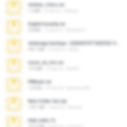
minhas_fotos.rar
1.4 MB
2 mesi fa
Rebeca
Digital Insanity.rar
3.8 MB
12 anni fa
Christian D.
whatsapp backups -20260410T160335Z-3-001.zip
335.7 MB
4 mesi fa
Maria
novia_en_trio.rar
14.9 MB
5 mesi fa
Rodri R.
PBNuds.rar
1.04 GB
10 anni fa
gustavocs64
New folder 2xx.zip
178.1 MB
3 anni fa
henry N.
hide vedio.7z
379.3 MB
8 anni fa
munna E.