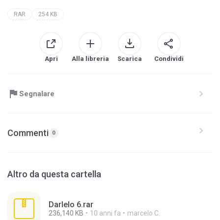
RAR
254 KB
Apri
Alla libreria
Scarica
Condividi
Segnalare
Commenti
0
Altro da questa cartella
Darlelo 6.rar
236,140 KB
10 anni fa
marcelo C.