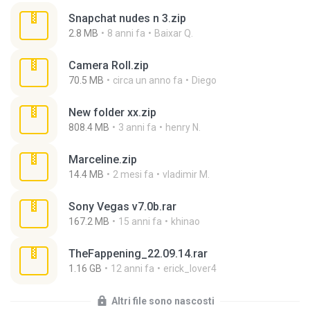
Snapchat nudes n 3.zip
2.8 MB
8 anni fa
Baixar Q.
Camera Roll.zip
70.5 MB
circa un anno fa
Diego
New folder xx.zip
808.4 MB
3 anni fa
henry N.
Marceline.zip
14.4 MB
2 mesi fa
vladimir M.
Sony Vegas v7.0b.rar
167.2 MB
15 anni fa
khinao
TheFappening_22.09.14.rar
1.16 GB
12 anni fa
erick_lover4
Altri file sono nascosti