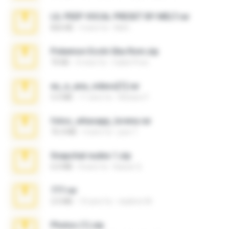
LIL PEEP VOCAL PRESET BY MELT.rar
826 KB
4 anni fa
Melt ..
Pokemon Ecchi Gba Rom.zip
70 KB
4 mesi fa
Caleb Price
eu_e_ana_videos[1].rar
5.5 MB
11 anni fa
Adriano F.
fotos_whasapp_lorena.rar
76.4 MB
4 anni fa
jose T.
Snapchat nudes 1.zip
6.0 MB
8 anni fa
Baixar Q.
777.rar
2.0 MB
10 anni fa
vladimir M.
Photos (1).zip