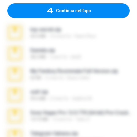
Continua nell'app
top secret.zip
20.6 MB
10 mesi fa
Vasni Vhuo
Daniela.zip
28.2 MB
3 anni fa
ela26
My Femboy Roommate Full Version.zip
62 KB
5 mesi fa
Beau Collier
ouh!.zip
95.6 MB
2 mesi fa
vladimir M.
Sony Vegas Pro 12.0.770 (64-bit) Pre-Cracked.zip
137.0 MB
12 anni fa
Tales S.
Telegram fabiana.zip