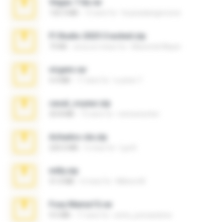
Vegas 7.0a.rar
120.3 MB
15 anni fa
boyisadangerzone
Fl Studio 2025 Cracked.zip
73 KB
circa un mese fa
Maverick Mayer
virgem.rar
4.4 MB
17 anni fa
Lucinei 7.
casal_voyeur.zip
20.8 MB
15 anni fa
netowescher
Achados sla.zip
220.0 MB
5 mesi fa
Lya K.
milly.zip
31.0 MB
6 mesi fa
Milene M.
Foxy Mama15.rar
9.5 MB
17 anni fa
extra_precautions