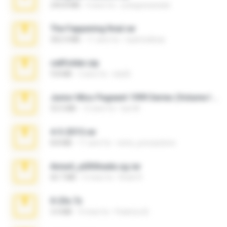
244.8 MB
4 anni fa
yrangravanatal
The Fappening final.rar
302.4 MB
11 anni fa
raulmedinax
cellfolder.zip
9.8 MB
3 anni fa
ela26
Junior Miss Pageant 1999 Series (Volume I Part I NC 6).7z
53.5 MB
12 anni fa
luis M.
4-5-2015.rar
8.8 MB
11 anni fa
extra_precautions
Anna4_yd3t0nada.sg.rar
60.7 MB
5 mesi fa
Rodri R.
X-23x.7z
3.4 MB
9 mesi fa
Federico B.