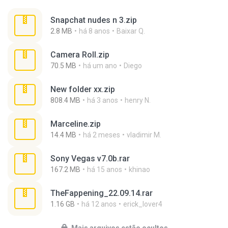
Snapchat nudes n 3.zip
2.8 MB
há 8 anos
Baixar Q.
Camera Roll.zip
70.5 MB
há um ano
Diego
New folder xx.zip
808.4 MB
há 3 anos
henry N.
Marceline.zip
14.4 MB
há 2 meses
vladimir M.
Sony Vegas v7.0b.rar
167.2 MB
há 15 anos
khinao
TheFappening_22.09.14.rar
1.16 GB
há 12 anos
erick_lover4