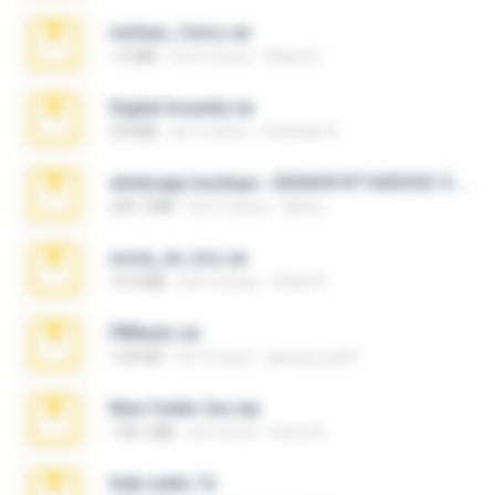
minhas_fotos.rar
1.4 MB
há 2 meses
Rebeca
Digital Insanity.rar
3.8 MB
há 12 anos
Christian D.
whatsapp backups -20260410T160335Z-3-001.zip
335.7 MB
há 4 meses
Maria
novia_en_trio.rar
14.9 MB
há 5 meses
Rodri R.
PBNuds.rar
1.04 GB
há 10 anos
gustavocs64
New folder 2xx.zip
178.1 MB
há 3 anos
henry N.
hide vedio.7z