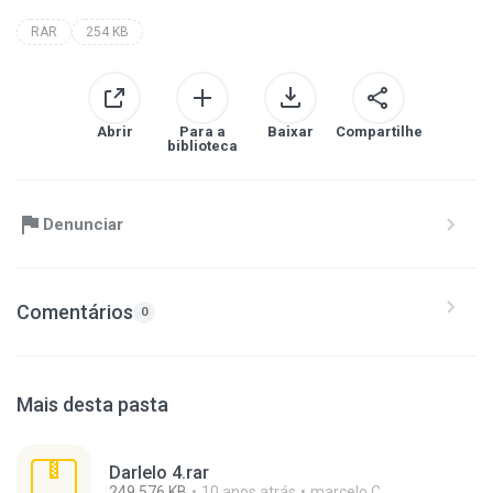
RAR
254 KB
Abrir
Para a
Baixar
Compartilhe
biblioteca
Denunciar
Comentários
0
Mais desta pasta
Darlelo 4.rar
249,576 KB
10 anos atrás
marcelo C.