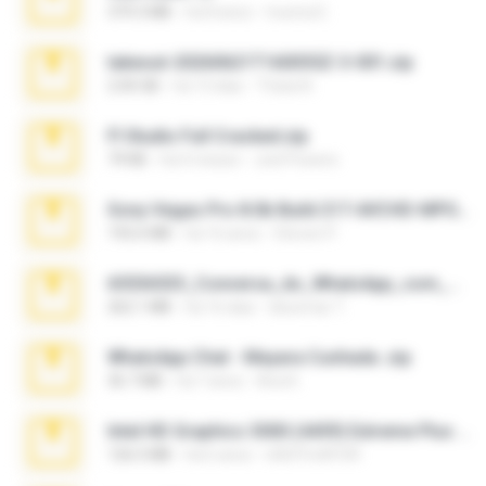
379.3 MB
há 8 anos
munna E.
takeout-20260621T160055Z-3-001.zip
2.00 GB
há 13 dias
Thata N.
Fl Studio Full Cracked.zip
79 KB
há 4 meses
Joel Powers
Sony Vegas Pro 8.0b Build 217-AVCHD-MPG-AC3 FIXED.7z
192.6 MB
há 16 anos
Steven P.
65536533_Conversa_do_WhatsApp_com_Meu_Esposo.zip
262.1 MB
há 16 dias
desomar T.
WhatsApp Chat - Mayara Cunhada .zip
36.7 MB
há 7 anos
Ana K.
Intel HD Graphics 3000 (4459) Extreme Plus 2.0.zip
126.5 MB
há 6 anos
nIGHTmAYOR