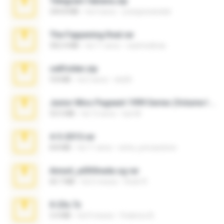
Telegram fabiana.zip
244.8 MB
há 4 anos
yrangravanatal
The Fappening final.rar
302.4 MB
há 11 anos
raulmedinax
cellfolder.zip
9.8 MB
há 3 anos
ela26
Junior Miss Pageant 1999 Series (Volume I Part I NC 6).7z
53.5 MB
há 12 anos
luis M.
4-5-2015.rar
8.8 MB
há 11 anos
extra_precautions
Anna4_yd3t0nada.sg.rar
60.7 MB
há 5 meses
Rodri R.
X-23x.7z
3.4 MB
há 9 meses
Federico B.