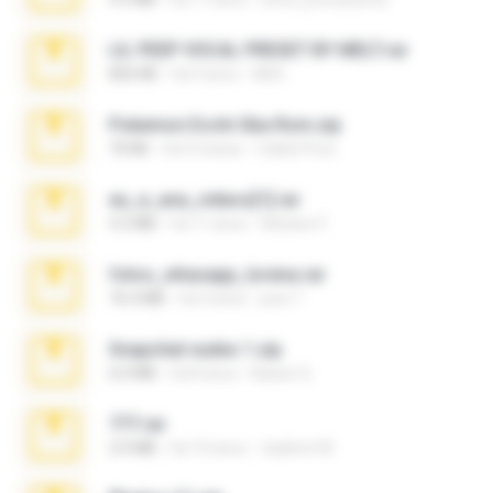
LIL PEEP VOCAL PRESET BY MELT.rar
826 KB
há 4 anos
Melt ..
Pokemon Ecchi Gba Rom.zip
70 KB
há 4 meses
Caleb Price
eu_e_ana_videos[1].rar
5.5 MB
há 11 anos
Adriano F.
fotos_whasapp_lorena.rar
76.4 MB
há 4 anos
jose T.
Snapchat nudes 1.zip
6.0 MB
há 8 anos
Baixar Q.
777.rar
2.0 MB
há 10 anos
vladimir M.