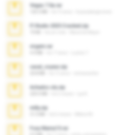
Vegas 7.0a.rar
120.3 MB
há 15 anos
boyisadangerzone
Fl Studio 2025 Cracked.zip
73 KB
há um mês
Maverick Mayer
virgem.rar
4.4 MB
há 17 anos
Lucinei 7.
casal_voyeur.zip
20.8 MB
há 15 anos
netowescher
Achados sla.zip
220.0 MB
há 5 meses
Lya K.
milly.zip
31.0 MB
há 6 meses
Milene M.
Foxy Mama15.rar
9.5 MB
há 17 anos
extra_precautions