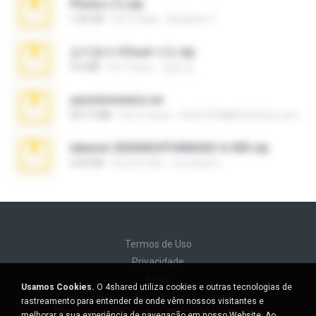
Photos (1).zip
1.60 GB
há 15 dias
Anacleto T.
김지윤의 iCloud 사진.zip
9.6 MB
há 7 anos
성경 김.
yasminmineira.rar
647.5 MB
há 2 meses
letiro5708@fanchatu.com
takeout-20260624T040626Z-6-003.zip
2.00 GB
há um mês
อรรถพงษ์ บ.
Termos de Uso
Privacidade
Apoio
Usamos Cookies.
O 4shared utiliza cookies e outras tecnologias de
Não venda minhas informações pessoais
rastreamento para entender de onde vêm nossos visitantes e
Não compartilhe minhas informações pessoais
melhorar a sua experiência de navegação em nosso Website. Ao