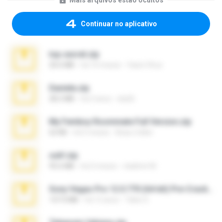
Mais arquivos estão ocultos
Continuar no aplicativo
top secret.zip
20.6 MB
há 10 meses
Vasni Vhuo
Daniela.zip
28.2 MB
há 3 anos
ela26
My Femboy Roommate Full Version.zip
62 KB
há 5 meses
Beau Collier
ouh!.zip
95.6 MB
há 2 meses
vladimir M.
Sony Vegas Pro 12.0.770 (64-bit) Pre-Cracked.zip
137.0 MB
há 12 anos
Tales S.