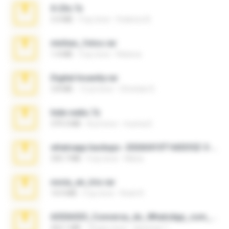
X-23x.7z
3.4 MB
9 ay önce
Federico B.
minhas_fotos.rar
1.4 MB
3 ay önce
Rebeca
Digital Insanity.rar
3.8 MB
12 yıl önce
Christian D.
hide vedio.7z
379.3 MB
8 yıl önce
munna E.
whatsapp backups -20260410T160335Z-3-001.zip
335.7 MB
4 ay önce
Maria
novia_en_trio.rar
14.9 MB
5 ay önce
Rodri R.
65536533_Conversa_do_WhatsApp_com_Meu_Esposo.zip
262.1 MB
18 gün önce
desomar T.