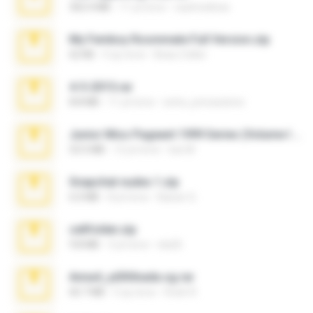
302.4 MB
11 yıl önce
raulmedinax
My Femboy Roommate Full Version.zip
62 KB
5 ay önce
Beau Collier
4-5-2015.rar
8.8 MB
11 yıl önce
extra_precautions
Junior Miss Pageant 1999 Series (Volume I Part I NC 6).7z
53.5 MB
12 yıl önce
luis M.
Snapchat nudes 1.zip
6.0 MB
8 yıl önce
Baixar Q.
cellfolder.zip
9.8 MB
3 yıl önce
ela26
Anna4_yd3t0nada.sg.rar
60.7 MB
5 ay önce
Rodri R.