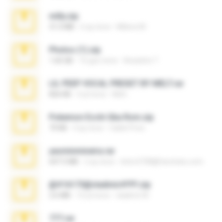
milly.zip
31.0 MB
6 ay önce
Milene M.
Photos (1).zip
1.60 GB
16 gün önce
Anacleto T.
LIL PEEP VOCAL PRESET BY MELT.rar
826 KB
4 yıl önce
Melt ..
Pokemon Ecchi Gba Rom.zip
70 KB
4 ay önce
Caleb Price
yasminmineira.rar
647.5 MB
2 ay önce
letiro5708@fanchatu.com
@#16173@vladimir#!!!!!!.zip
2.6 MB
10 yıl önce
vladimir M.
777.rar