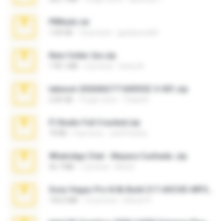
PBNuds.rar
1.04 GB
10 yıl önce
gustavocs64
New folder 2xx.zip
178.1 MB
3 yıl önce
henry N.
takeout-20260621T160055Z-3-001.zip
2.00 GB
15 gün önce
Thata N.
Fl Studio Full Cracked.zip
79 KB
4 ay önce
Joel Powers
WhatsApp Chat - Mayara Cunhada .zip
36.7 MB
7 yıl önce
Ana K.
Sony Vegas Pro 8.0b Build 217-AVCHD-MPG-AC3 FIXED.7z
192.6 MB
16 yıl önce
Steven P.