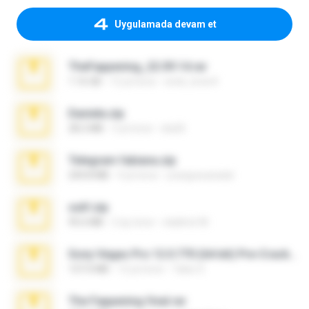
Uygulamada devam et
TheFappening_22.09.14.rar
1.16 GB
12 yıl önce
erick_lover4
Daniela.zip
28.2 MB
3 yıl önce
ela26
Telegram fabiana.zip
244.8 MB
4 yıl önce
yrangravanatal
ouh!.zip
95.6 MB
2 ay önce
vladimir M.
Sony Vegas Pro 12.0.770 (64-bit) Pre-Cracked.zip
137.0 MB
12 yıl önce
Tales S.
The Fappening final.rar