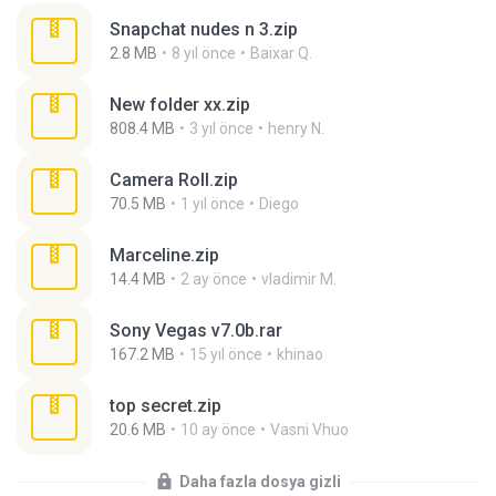
Snapchat nudes n 3.zip
2.8 MB
8 yıl önce
Baixar Q.
New folder xx.zip
808.4 MB
3 yıl önce
henry N.
Camera Roll.zip
70.5 MB
1 yıl önce
Diego
Marceline.zip
14.4 MB
2 ay önce
vladimir M.
Sony Vegas v7.0b.rar
167.2 MB
15 yıl önce
khinao
top secret.zip
20.6 MB
10 ay önce
Vasni Vhuo
Daha fazla dosya gizli