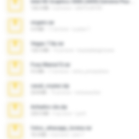
Intel HD Graphics 3000 (4459) Extreme Plus 2.0.zip
126.5 MB
6 yıl önce
nIGHTmAYOR
virgem.rar
4.4 MB
17 yıl önce
Lucinei 7.
Vegas 7.0a.rar
120.3 MB
15 yıl önce
boyisadangerzone
Foxy Mama15.rar
9.5 MB
17 yıl önce
extra_precautions
casal_voyeur.zip
20.8 MB
15 yıl önce
netowescher
Achados sla.zip
220.0 MB
5 ay önce
Lya K.
fotos_whasapp_lorena.rar
76.4 MB
4 yıl önce
jose T.