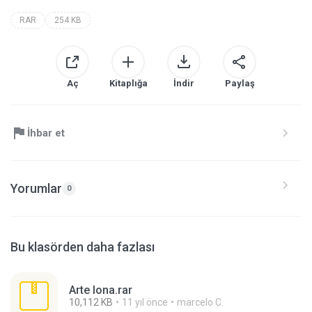
RAR
254 KB
Aç
Kitaplığa
İndir
Paylaş
İhbar et
Yorumlar
0
Bu klasörden daha fazlası
Arte lona.rar
10,112 KB
11 yıl önce
marcelo C.