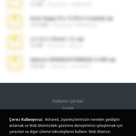
2.0 MB
10 yıl önce
vladimir M.
Sony Vegas Pro 13 (Pre-Cracked).zip
272.0 MB
10 yıl önce
Mellicent D.
김지윤의 iCloud 사진.zip
9.6 MB
7 yıl önce
성경 김.
takeout-20260624T040626Z-6-003.zip
2.00 GB
1 ay önce
อรรถพงษ์ บ.
Kullanım Şartları
Gizlilik
Destek
Çerez Kullanıyoruz.
4shared, ziyaretçilerimizin nereden geldiğini
Kişisel bilgilerimi satmayın
anlamak ve Web Sitemizdeki gezinme deneyiminizi iyileştirmek için
Kişisel bilgilerimi paylaşmayın
çerezleri ve diğer izleme teknolojilerini kullanır. Web Sitemizi