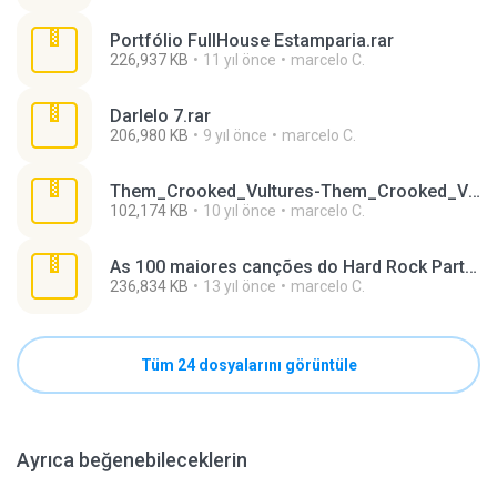
Portfólio FullHouse Estamparia.rar
226,937 KB
11 yıl önce
marcelo C.
Darlelo 7.rar
206,980 KB
9 yıl önce
marcelo C.
Them_Crooked_Vultures-Them_Crooked_Vultures-2009-FNT.rar
102,174 KB
10 yıl önce
marcelo C.
As 100 maiores canções do Hard Rock Parte 4.rar
236,834 KB
13 yıl önce
marcelo C.
Tüm 24 dosyalarını görüntüle
Ayrıca beğenebileceklerin