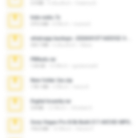
3.4 MB
9 เดือนที่แล้ว
Federico B.
hide vedio.7z
379.3 MB
8 ปีที่แล้ว
munna E.
whatsapp backups -20260410T160335Z-3-001.zip
335.7 MB
4 เดือนที่แล้ว
Maria
PBNuds.rar
1.04 GB
10 ปีที่แล้ว
gustavocs64
New folder 2xx.zip
178.1 MB
3 ปีที่แล้ว
henry N.
Digital Insanity.rar
3.8 MB
12 ปีที่แล้ว
Christian D.
Sony Vegas Pro 8.0b Build 217-AVCHD-MPG-AC3 FIXED.7z
192.6 MB
16 ปีที่แล้ว
Steven P.