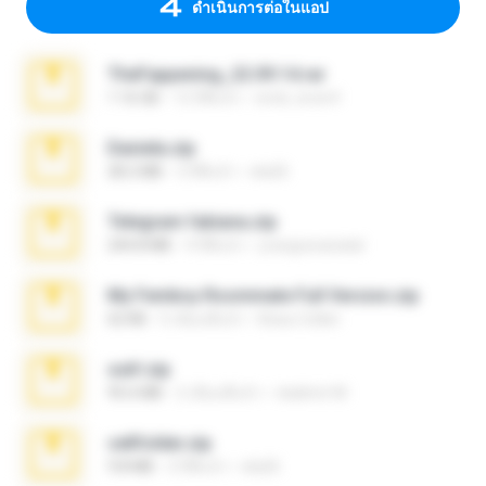
ดำเนินการต่อในแอป
TheFappening_22.09.14.rar
1.16 GB
12 ปีที่แล้ว
erick_lover4
Daniela.zip
28.2 MB
3 ปีที่แล้ว
ela26
Telegram fabiana.zip
244.8 MB
4 ปีที่แล้ว
yrangravanatal
My Femboy Roommate Full Version.zip
62 KB
5 เดือนที่แล้ว
Beau Collier
ouh!.zip
95.6 MB
2 เดือนที่แล้ว
vladimir M.
cellfolder.zip
9.8 MB
3 ปีที่แล้ว
ela26