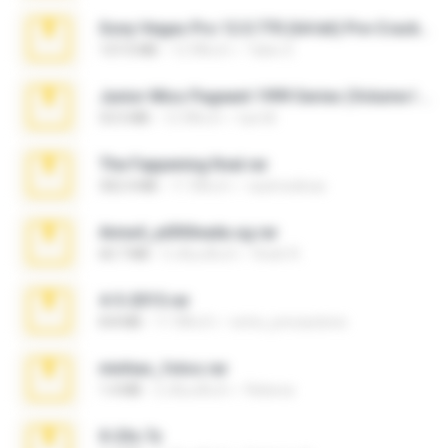
Sony Vegas Pro 12.0.770 (64-bit) Pre-Cracked.zip
137.0 MB
12 ปีที่แล้ว
Tales S.
Junior Miss Pageant 1999 Series (Volume I Part I NC 6).7z
53.5 MB
12 ปีที่แล้ว
luis M.
The Fappening final.rar
302.4 MB
11 ปีที่แล้ว
raulmedinax
Anna4_yd3t0nada.sg.rar
60.7 MB
5 เดือนที่แล้ว
Rodri R.
4-5-2015.rar
8.8 MB
11 ปีที่แล้ว
extra_precautions
minhas_fotos.rar
1.4 MB
2 เดือนที่แล้ว
Rebeca
X-23x.7z