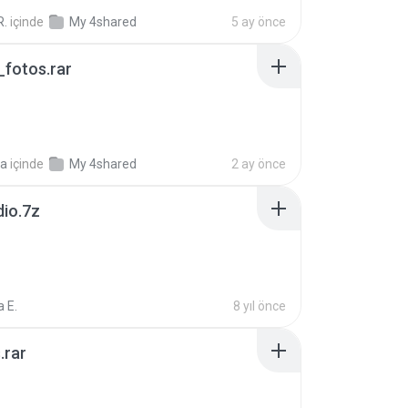
R.
içinde
My 4shared
5 ay önce
fotos.rar
a
içinde
My 4shared
2 ay önce
dio.7z
 E.
8 yıl önce
.rar