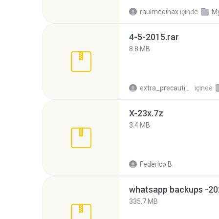
raulmedinax
içinde
My
4-5-2015.rar
8.8 MB
extra_precautions
içinde
X-23x.7z
3.4 MB
Federico B.
335.7 MB