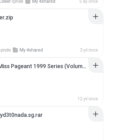
ollier
içinde
My 4shared
5 ay önce
er.zip
içinde
My 4shared
3 yıl önce
Junior Miss Pageant 1999 Series (Volume I Part I NC 6).7z
12 yıl önce
yd3t0nada.sg.rar