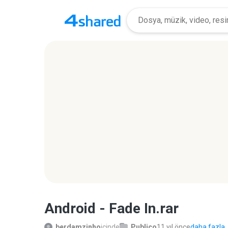
Android - Fade In.rar
berdamzinho
içinde
Publico
11 yıl önce
daha fazla..