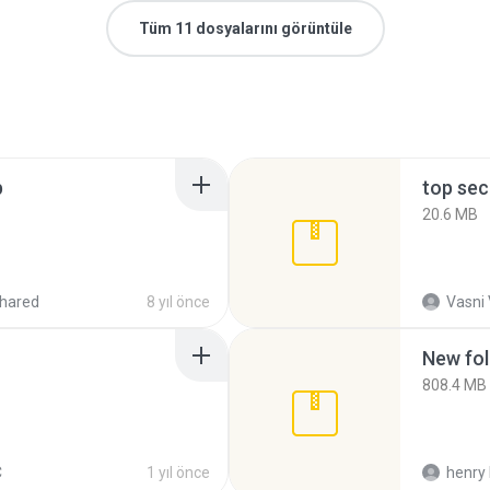
Tüm 11 dosyalarını görüntüle
p
top sec
20.6 MB
hared
8 yıl önce
Vasni
New fol
808.4 MB
C
1 yıl önce
henry 