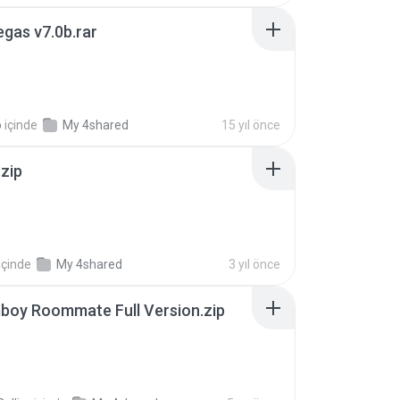
gas v7.0b.rar
o
içinde
My 4shared
15 yıl önce
.zip
içinde
My 4shared
3 yıl önce
boy Roommate Full Version.zip