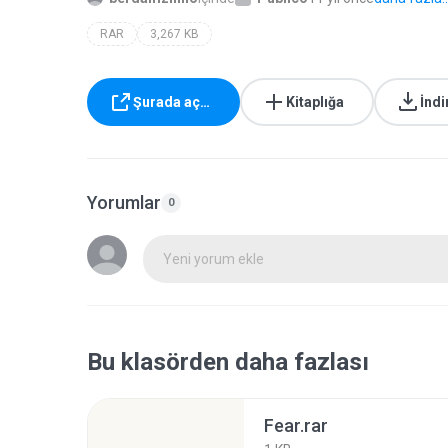
RAR
3,267 KB
Şurada aç…
Kitaplığa
İndi
Yorumlar
0
Yeni yorum ekle
Bu klasörden daha fazlası
Fear.rar