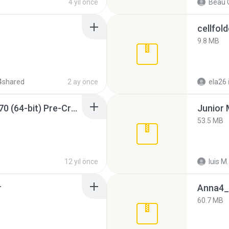
4 yıl önce
Beau C
cellfold
9.8 MB
4shared
2 ay önce
ela26
Sony Vegas Pro 12.0.770 (64-bit) Pre-Cracked.zip
53.5 MB
12 yıl önce
luis M.
r
Anna4_
60.7 MB