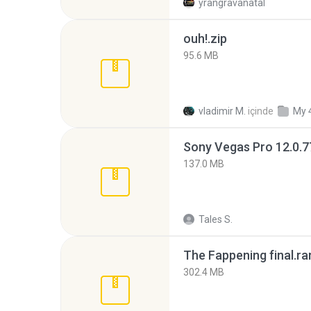
yrangravanatal
ouh!.zip
95.6 MB
vladimir M.
içinde
My 
137.0 MB
Tales S.
The Fappening final.ra
302.4 MB