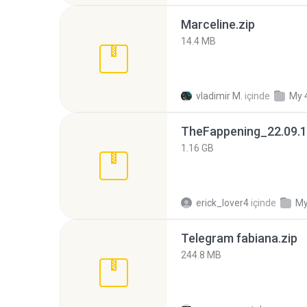
Marceline.zip
14.4 MB
vladimir M.
içinde
My 
TheFappening_22.09.1
1.16 GB
erick_lover4
içinde
My
Telegram fabiana.zip
244.8 MB