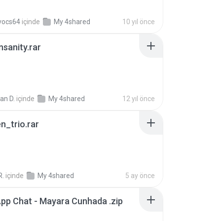
vocs64
içinde
My 4shared
10 yıl önce
Insanity.rar
ian D.
içinde
My 4shared
12 yıl önce
n_trio.rar
R.
içinde
My 4shared
5 ay önce
pp Chat - Mayara Cunhada .zip