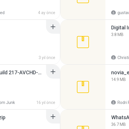
red
4 ay önce
gusta
Digital 
3.8 MB
3 yıl önce
Christ
Sony Vegas Pro 8.0b Build 217-AVCHD-MPG-AC3 FIXED.7z
novia_e
14.9 MB
om Junk
16 yıl önce
Rodri 
zip
WhatsA
36.7 MB