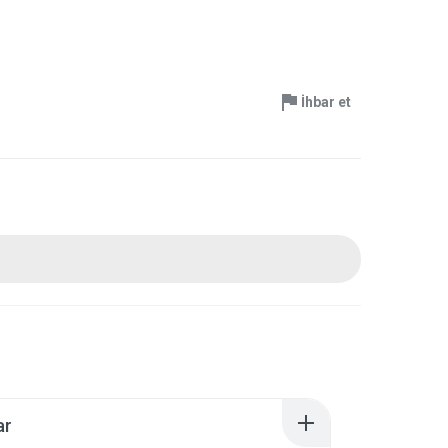
İhbar et
ar