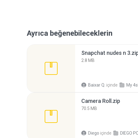
Ayrıca beğenebileceklerin
Snapchat nudes n 3.zi
2.8 MB
Baixar Q.
içinde
My 4s
Camera Roll.zip
70.5 MB
Diego
içinde
DIEGO P