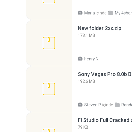
Maria
içinde
My 4sha
New folder 2xx.zip
178.1 MB
henry N.
192.6 MB
Steven P.
içinde
Rand
Fl Studio Full Cracked.
79 KB