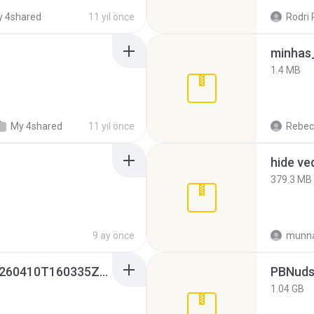
 4shared
11 yıl önce
Rodri 
minhas_
1.4 MB
My 4shared
11 yıl önce
Rebec
hide ve
379.3 MB
9 ay önce
munna
whatsapp backups -20260410T160335Z-3-001.zip
PBNuds
1.04 GB