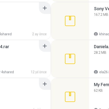
Sony Ve
167.2 MB
4shared
2 ay önce
khina
4.rar
Daniela
28.2 MB
 4shared
12 yıl önce
ela26
My Fem
62 KB