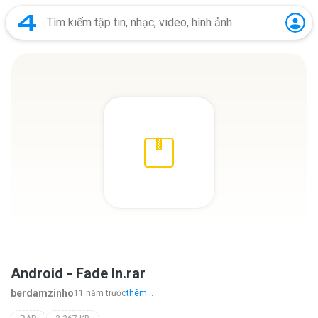
Android - Fade In.rar
berdamzinho
11 năm trước
thêm...