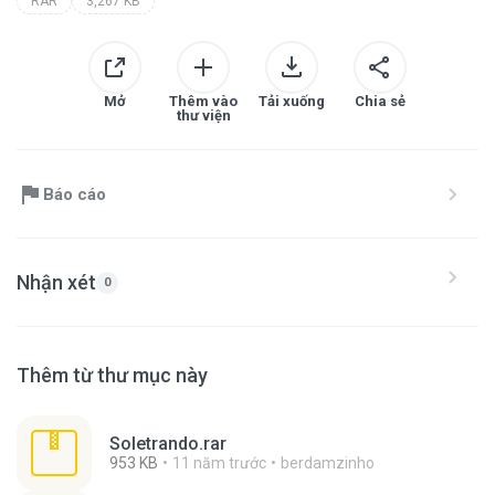
RAR
3,267 KB
Mở
Thêm vào
Tải xuống
Chia sẻ
thư viện
Báo cáo
Nhận xét
0
Thêm từ thư mục này
Soletrando.rar
953 KB
11 năm trước
berdamzinho