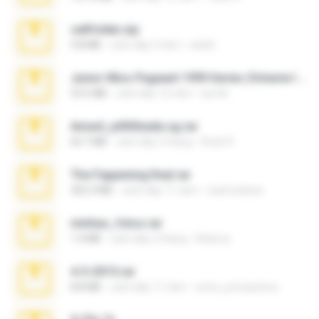
cellfolder.zip
9.8 MB
cách đây 3 năm
ela26
Junior Miss Pageant 1999 Series (Volume I Part I NC 6).7z
53.5 MB
cách đây 12 năm
luis M.
Anna4_yd3t0nada.sg.rar
60.7 MB
cách đây 5 tháng
Rodri R.
The Fappening final.rar
302.4 MB
cách đây 11 năm
raulmedinax
minhas_fotos.rar
1.4 MB
cách đây 2 tháng
Rebeca
4-5-2015.rar
8.8 MB
cách đây 11 năm
extra_precautions