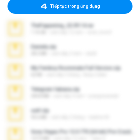
Tiếp tục trong ứng dụng
TheFappening_22.09.14.rar
1.16 GB
cách đây 12 năm
erick_lover4
Daniela.zip
28.2 MB
cách đây 3 năm
ela26
My Femboy Roommate Full Version.zip
62 KB
cách đây 5 tháng
Beau Collier
Telegram fabiana.zip
244.8 MB
cách đây 4 năm
yrangravanatal
ouh!.zip
95.6 MB
cách đây 2 tháng
vladimir M.
Sony Vegas Pro 12.0.770 (64-bit) Pre-Cracked.zip
137.0 MB
cách đây 12 năm
Tales S.