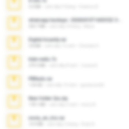
X-23x.7z
3.4 MB
cách đây 9 tháng
Federico B.
whatsapp backups -20260410T160335Z-3-001.zip
335.7 MB
cách đây 4 tháng
Maria
Digital Insanity.rar
3.8 MB
cách đây 12 năm
Christian D.
hide vedio.7z
379.3 MB
cách đây 8 năm
munna E.
PBNuds.rar
1.04 GB
cách đây 10 năm
gustavocs64
New folder 2xx.zip
178.1 MB
cách đây 3 năm
henry N.
novia_en_trio.rar
14.9 MB
cách đây 5 tháng
Rodri R.