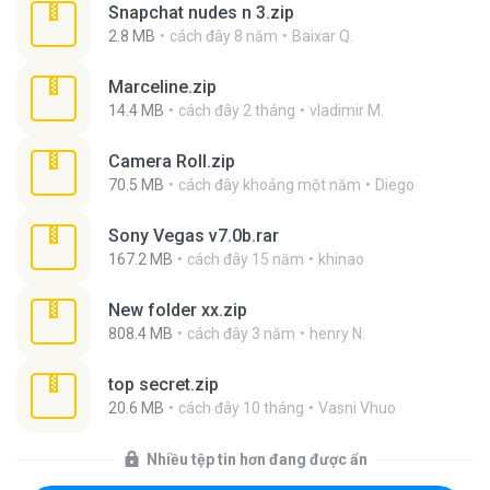
Snapchat nudes n 3.zip
2.8 MB
cách đây 8 năm
Baixar Q.
Marceline.zip
14.4 MB
cách đây 2 tháng
vladimir M.
Camera Roll.zip
70.5 MB
cách đây khoảng một năm
Diego
Sony Vegas v7.0b.rar
167.2 MB
cách đây 15 năm
khinao
New folder xx.zip
808.4 MB
cách đây 3 năm
henry N.
top secret.zip
20.6 MB
cách đây 10 tháng
Vasni Vhuo
Nhiều tệp tin hơn đang được ẩn