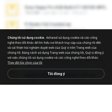
Sony Vegas Pro 8.0b Build 217-AVCHD-MPG-AC3 FIXED.7z
192.6 MB
cách đây 16 năm
Steven P.
Fl Studio Full Cracked.zip
79 KB
cách đây 4 tháng
Joel Powers
Chúng tôi sử dụng cookie.
4shared sử dụng cookie và các công
WhatsApp Chat - Mayara Cunhada .zip
nghệ theo dõi khác để tìm hiểu nơi khách truy cập của chúng tôi đến
36.7 MB
cách đây 7 năm
Ana K.
và cải thiện trải nghiệm duyệt web của Quý vị trên Trang web của
chúng tôi. Bằng cách sử dụng Trang web của chúng tôi, Quý vị đồng ý
với việc chúng tôi sử dụng cookie và các công nghệ theo dõi khác.
65536533_Conversa_do_WhatsApp_com_Meu_Esposo.zip
Thay đổi tùy chọn của tôi
262.1 MB
cách đây 15 ngày
desomar T.
Tôi đồng ý
takeout-20260621T160055Z-3-001.zip
2.00 GB
cách đây 12 ngày
Thata N.
Vegas 7.0a.rar
120.3 MB
cách đây 15 năm
boyisadangerzone
Fl Studio 2025 Cracked.zip