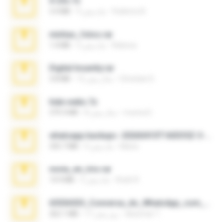
X-23x.7z
Federico B.
9 ماه پیش
3.4 MB
minhas_fotos.rar
Rebeca
3 ماه پیش
1.4 MB
Digital Insanity.rar
Christian D.
12 سال پیش
3.8 MB
hide vedio.7z
munna E.
8 سال پیش
379.3 MB
whatsapp backups -20260410T160335Z-3-001.zip
Maria
4 ماه پیش
335.7 MB
novia_en_trio.rar
Rodri R.
5 ماه پیش
14.9 MB
65536533_Conversa_do_WhatsApp_com_Meu_Esposo.zip
desomar T.
17 روز پیش
262.1 MB