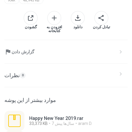
RAR
48,945 KB
تبادل کردن
دانلود
افزودن به
گشودن
کتابخانه
گزارش دادن
نظرات
0
موارد بیشتر از این پوشه
Happy New Year 2019.rar
aram D.
7 سال‌ها پیش
33,373 KB