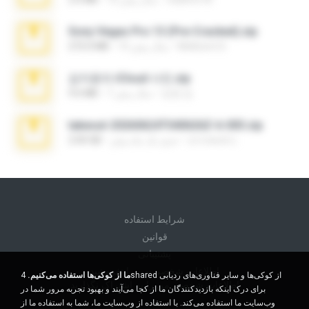
Sony Vegas Pro 13 (Pre-Cracked).zip
Mellicent D.
10 سال پیش
272.0 MB
김지윤의 iCloud 사진.zip
성경 김.
7 سال پیش
9.6 MB
takeout-20260624T040626Z-6-003.zip
อรรถพงษ์ บ.
حدود یک ماه پیش
2.00 GB
شرايط استفاده
قوانين
پشتیبانی
اطلاعات شخصی من را نفروشید
ما از کوکی‌ها استفاده می‌کنیم.
4shared از کوکی‌ها و سایر فناوری‌های ردیابی
اطلاعات شخصی من را به اشتراک نگذارید
برای درک اینکه بازدیدکنندگان ما از کجا می‌آیند و بهبود تجربه مرور شما در
وب‌سایت ما استفاده می‌کند. با استفاده از وب‌سایت ما، شما به استفاده ما از