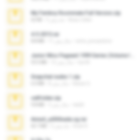
My Femboy Roommate Full Version.zip
Beau Collier
5 ماه پیش
62 KB
4-5-2015.rar
extra_precautions
11 سال پیش
8.8 MB
Junior Miss Pageant 1999 Series (Volume I Part I NC 6).7z
luis M.
12 سال پیش
53.5 MB
Snapchat nudes 1.zip
Baixar Q.
8 سال پیش
6.0 MB
cellfolder.zip
ela26
3 سال پیش
9.8 MB
Anna4_yd3t0nada.sg.rar
Rodri R.
5 ماه پیش
60.7 MB