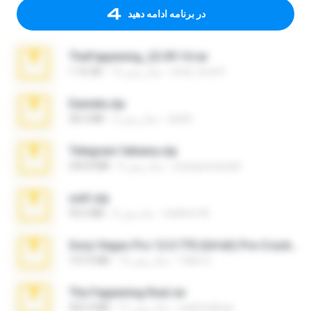
در برنامه ادامه دهید
TheFappening_22.09.14.rar
erick_lover4
12 سال پیش
1.16 GB
Daniela.zip
ela26
3 سال پیش
28.2 MB
Telegram fabiana.zip
yrangravanatal
4 سال پیش
244.8 MB
ouh!.zip
vladimir M.
2 ماه پیش
95.6 MB
Sony Vegas Pro 12.0.770 (64-bit) Pre-Cracked.zip
Tales S.
12 سال پیش
137.0 MB
The Fappening final.rar
raulmedinax
11 سال پیش
302.4 MB