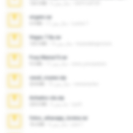
nIGHTmAYOR
6 سال پیش
126.5 MB
virgem.rar
Lucinei 7.
17 سال پیش
4.4 MB
Vegas 7.0a.rar
boyisadangerzone
15 سال پیش
120.3 MB
Foxy Mama15.rar
extra_precautions
17 سال پیش
9.5 MB
casal_voyeur.zip
netowescher
15 سال پیش
20.8 MB
Achados sla.zip
Lya K.
5 ماه پیش
220.0 MB
fotos_whasapp_lorena.rar
jose T.
4 سال پیش
76.4 MB