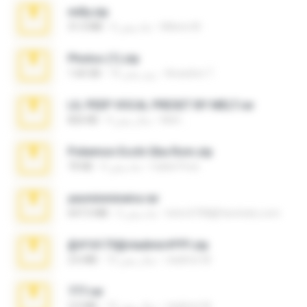
milly.zip
Milene M.
6 ماه پیش
31.0 MB
Photos (1).zip
Anacleto T.
16 روز پیش
1.60 GB
LIL PEEP VOCAL PRESET BY MELT.rar
Melt ..
4 سال پیش
826 KB
Pokemon Ecchi Gba Rom.zip
Caleb Price
4 ماه پیش
70 KB
yasminmineira.rar
letiro5708@fanchatu.com
2 ماه پیش
647.5 MB
@#16173@vladimir#!!!!!!.zip
vladimir M.
10 سال پیش
2.6 MB
777.rar
vladimir M.
10 سال پیش
2.0 MB