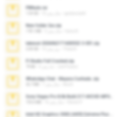
PBNuds.rar
gustavocs64
10 سال پیش
1.04 GB
New folder 2xx.zip
henry N.
3 سال پیش
178.1 MB
takeout-20260621T160055Z-3-001.zip
Thata N.
14 روز پیش
2.00 GB
Fl Studio Full Cracked.zip
Joel Powers
4 ماه پیش
79 KB
WhatsApp Chat - Mayara Cunhada .zip
Ana K.
7 سال پیش
36.7 MB
Sony Vegas Pro 8.0b Build 217-AVCHD-MPG-AC3 FIXED.7z
Steven P.
16 سال پیش
192.6 MB
Intel HD Graphics 3000 (4459) Extreme Plus 2.0.zip