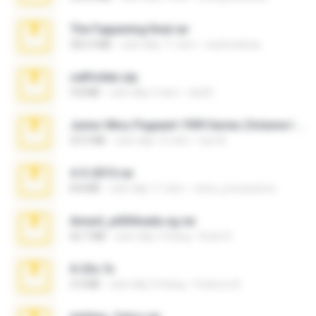
The Fappening final.rar
302.4 MB
cách đây 11 năm
raulmedinax
cellfolder.zip
9.8 MB
cách đây 3 năm
ela26
Junior Miss Pageant 1999 Series (Volume I Part I NC 6).7z
53.5 MB
cách đây 12 năm
luis M.
4-5-2015.rar
8.8 MB
cách đây 11 năm
extra_precautions
Anna4_yd3t0nada.sg.rar
60.7 MB
cách đây 5 tháng
Rodri R.
X-23x.7z
3.4 MB
cách đây 9 tháng
Federico B.