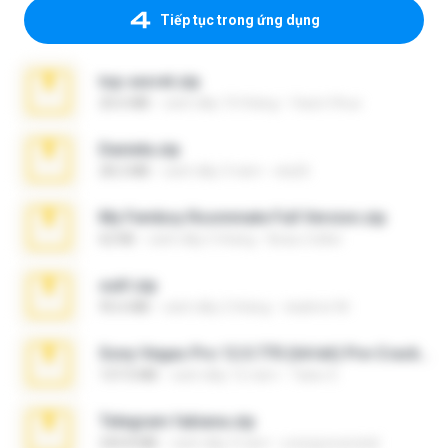
Tiếp tục trong ứng dụng
top secret.zip
20.6 MB
cách đây 10 tháng
Vasni Vhuo
Daniela.zip
28.2 MB
cách đây 3 năm
ela26
My Femboy Roommate Full Version.zip
62 KB
cách đây 5 tháng
Beau Collier
ouh!.zip
95.6 MB
cách đây 2 tháng
vladimir M.
Sony Vegas Pro 12.0.770 (64-bit) Pre-Cracked.zip
137.0 MB
cách đây 12 năm
Tales S.
Telegram fabiana.zip
244.8 MB
cách đây 4 năm
yrangravanatal