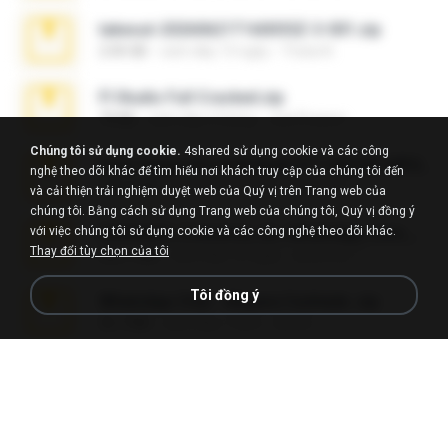
takeout-20260621T160055Z-3-001.zip
2.00 GB
cách đây 13 ngày
Thata N.
Fl Studio Full Cracked.zip
79 KB
cách đây 4 tháng
Joel Powers
Chúng tôi sử dụng cookie.
4shared sử dụng cookie và các công
Sony Vegas Pro 8.0b Build 217-AVCHD-MPG-AC3 FIXED.7z
nghệ theo dõi khác để tìm hiểu nơi khách truy cập của chúng tôi đến
192.6 MB
cách đây 16 năm
Steven P.
và cải thiện trải nghiệm duyệt web của Quý vị trên Trang web của
chúng tôi. Bằng cách sử dụng Trang web của chúng tôi, Quý vị đồng ý
với việc chúng tôi sử dụng cookie và các công nghệ theo dõi khác.
65536533_Conversa_do_WhatsApp_com_Meu_Esposo.zip
Thay đổi tùy chọn của tôi
262.1 MB
cách đây 16 ngày
desomar T.
Tôi đồng ý
WhatsApp Chat - Mayara Cunhada .zip
36.7 MB
cách đây 7 năm
Ana K.
Intel HD Graphics 3000 (4459) Extreme Plus 2.0.zip
126.5 MB
cách đây 6 năm
nIGHTmAYOR
Vegas 7.0a.rar