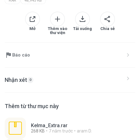
RAR
48,945 KB
Mở
Thêm vào
Tải xuống
Chia sẻ
thư viện
Báo cáo
Nhận xét
0
Thêm từ thư mục này
Kelma_Extra.rar
268 KB
7 năm trước
aram D.