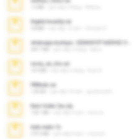
minhas_fotos.rar
1.4 MB
cách đây 2 tháng
Rebeca
Digital Insanity.rar
3.8 MB
cách đây 12 năm
Christian D.
whatsapp backups -20260410T160335Z-3-001.zip
335.7 MB
cách đây 4 tháng
Maria
novia_en_trio.rar
14.9 MB
cách đây 5 tháng
Rodri R.
PBNuds.rar
1.04 GB
cách đây 10 năm
gustavocs64
New folder 2xx.zip
178.1 MB
cách đây 3 năm
henry N.
hide vedio.7z
379.3 MB
cách đây 8 năm
munna E.