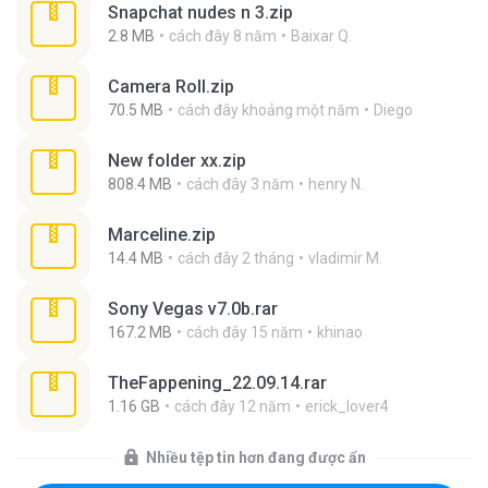
Snapchat nudes n 3.zip
2.8 MB
cách đây 8 năm
Baixar Q.
Camera Roll.zip
70.5 MB
cách đây khoảng một năm
Diego
New folder xx.zip
808.4 MB
cách đây 3 năm
henry N.
Marceline.zip
14.4 MB
cách đây 2 tháng
vladimir M.
Sony Vegas v7.0b.rar
167.2 MB
cách đây 15 năm
khinao
TheFappening_22.09.14.rar
1.16 GB
cách đây 12 năm
erick_lover4
Nhiều tệp tin hơn đang được ẩn