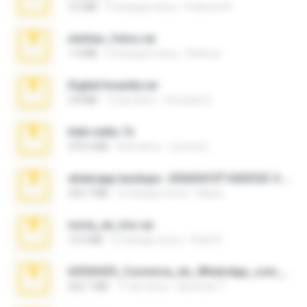
3.4 MB
9 miesięcy temu
Federico B.
minhas_fotos.rar
1.4 MB
3 miesiące temu
Rebeca
Digital Insanity.rar
3.8 MB
12 lat temu
Christian D.
hide vedio.7z
379.3 MB
8 lat temu
munna E.
whatsapp backups -20260410T160335Z-3-001.zip
335.7 MB
4 miesiące temu
Maria
novia_en_trio.rar
14.9 MB
5 miesięcy temu
Rodri R.
65536533_Conversa_do_WhatsApp_com_Meu_Esposo.zip
262.1 MB
17 dni temu
desomar T.