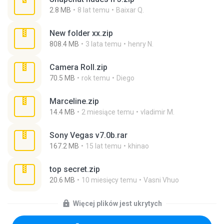
2.8 MB
8 lat temu
Baixar Q.
New folder xx.zip
808.4 MB
3 lata temu
henry N.
Camera Roll.zip
70.5 MB
rok temu
Diego
Marceline.zip
14.4 MB
2 miesiące temu
vladimir M.
Sony Vegas v7.0b.rar
167.2 MB
15 lat temu
khinao
top secret.zip
20.6 MB
10 miesięcy temu
Vasni Vhuo
Więcej plików jest ukrytych