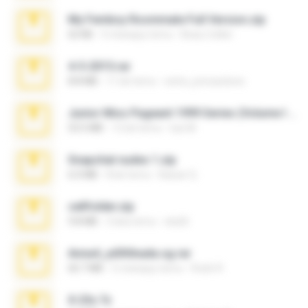
My Femboy Roommate Full Version.zip
62 KB
5 miesięcy temu
Beau Collier
4-5-2015.rar
8.8 MB
11 lat temu
extra_precautions
Junior Miss Pageant 1999 Series (Volume I Part I NC 6).7z
53.5 MB
12 lat temu
luis M.
Snapchat nudes 1.zip
6.0 MB
8 lat temu
Baixar Q.
cellfolder.zip
9.8 MB
3 lata temu
ela26
Anna4_yd3t0nada.sg.rar
60.7 MB
5 miesięcy temu
Rodri R.
X-23x.7z