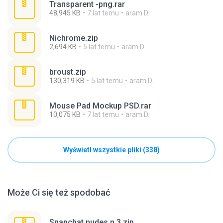
Transparent -png.rar
48,945 KB
7 lat temu
aram D.
Nichrome.zip
2,694 KB
5 lat temu
aram D.
broust.zip
130,319 KB
5 lat temu
aram D.
Mouse Pad Mockup PSD.rar
10,075 KB
7 lat temu
aram D.
Wyświetl wszystkie pliki (338)
Może Ci się też spodobać
Snapchat nudes n 3.zip