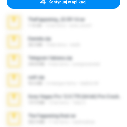
Kontynuuj w aplikacji
TheFappening_22.09.14.rar
1.16 GB
12 lat temu
erick_lover4
Daniela.zip
28.2 MB
3 lata temu
ela26
Telegram fabiana.zip
244.8 MB
4 lata temu
yrangravanatal
ouh!.zip
95.6 MB
2 miesiące temu
vladimir M.
Sony Vegas Pro 12.0.770 (64-bit) Pre-Cracked.zip
137.0 MB
12 lat temu
Tales S.
The Fappening final.rar
302.4 MB
11 lat temu
raulmedinax