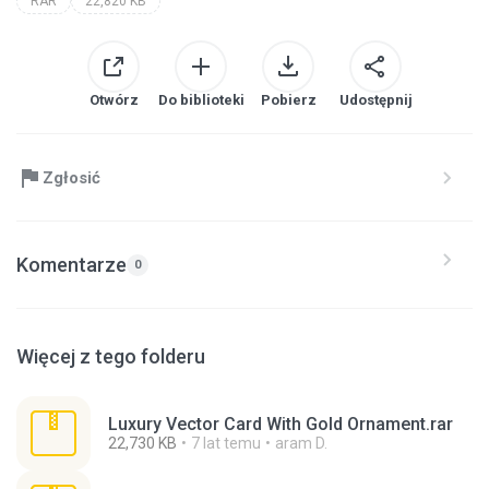
RAR
22,820 KB
Otwórz
Do biblioteki
Pobierz
Udostępnij
Zgłosić
Komentarze
0
Więcej z tego folderu
Luxury Vector Card With Gold Ornament.rar
22,730 KB
7 lat temu
aram D.