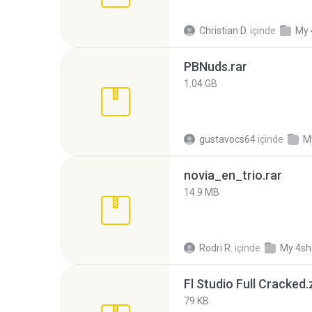
Christian D.
içinde
My 
PBNuds.rar
1.04 GB
gustavocs64
içinde
M
novia_en_trio.rar
14.9 MB
Rodri R.
içinde
My 4sh
Fl Studio Full Cracked.
79 KB