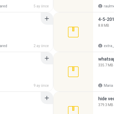
ared
5 ay önce
raulm
4-5-201
8.8 MB
ared
2 ay önce
335.7 MB
9 ay önce
Maria
hide ve
379.3 MB