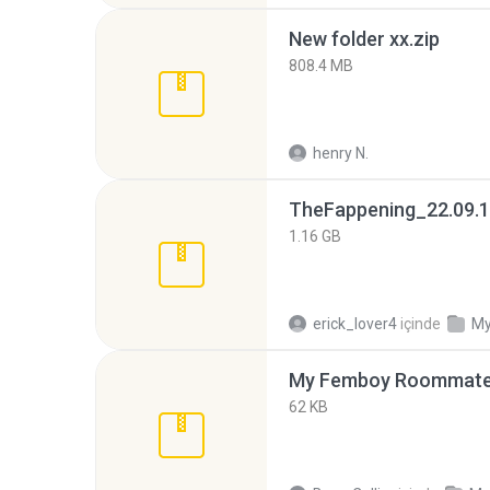
New folder xx.zip
808.4 MB
henry N.
TheFappening_22.09.1
1.16 GB
erick_lover4
içinde
My
My Femboy Roommate F
62 KB