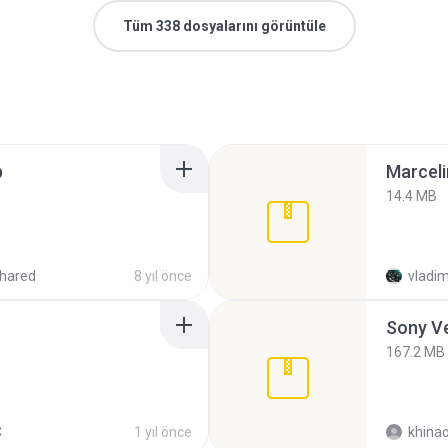
Tüm 338 dosyalarını görüntüle
p
Marceli
14.4 MB
hared
8 yıl önce
vladim
Sony Ve
167.2 MB
C
1 yıl önce
khina