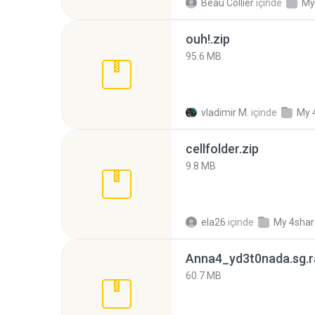
Beau Collier
içinde
My
ouh!.zip
95.6 MB
vladimir M.
içinde
My 
cellfolder.zip
9.8 MB
ela26
içinde
My 4sha
Anna4_yd3t0nada.sg.r
60.7 MB