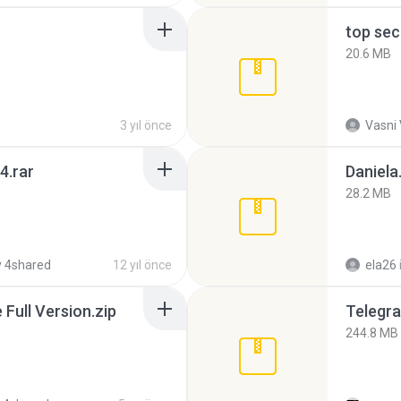
top sec
20.6 MB
3 yıl önce
Vasni
4.rar
Daniela
28.2 MB
 4shared
12 yıl önce
ela26
ull Version.zip
Telegra
244.8 MB