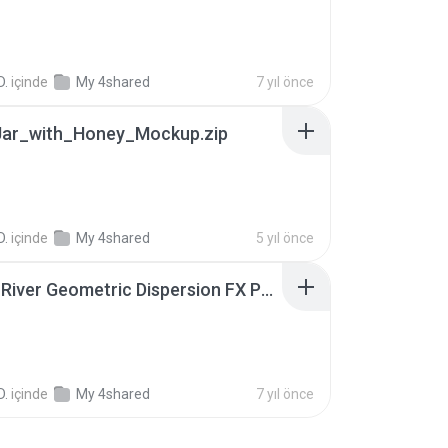
D.
içinde
My 4shared
7 yıl önce
Jar_with_Honey_Mockup.zip
B
D.
içinde
My 4shared
5 yıl önce
GraphicRiver Geometric Dispersion FX Photoshop.rar
D.
içinde
My 4shared
7 yıl önce