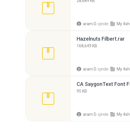
28,689 KB
aram D.
içinde
My 4sh
Hazelnuts Filbert.rar
168,649 KB
aram D.
içinde
My 4sh
CA SaygonText Font Fa
95 KB
aram D.
içinde
My 4sh