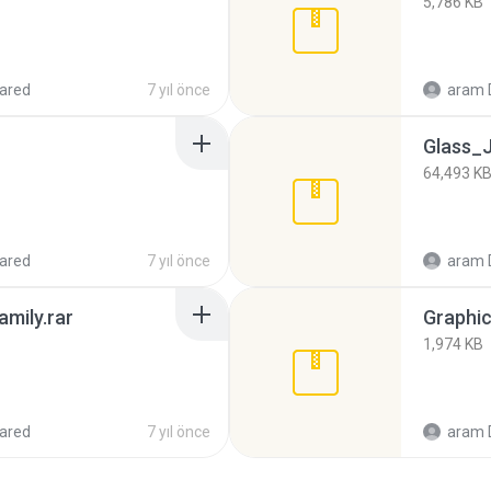
5,786 KB
ared
7 yıl önce
aram 
Glass_
64,493 K
ared
7 yıl önce
aram 
mily.rar
1,974 KB
ared
7 yıl önce
aram 