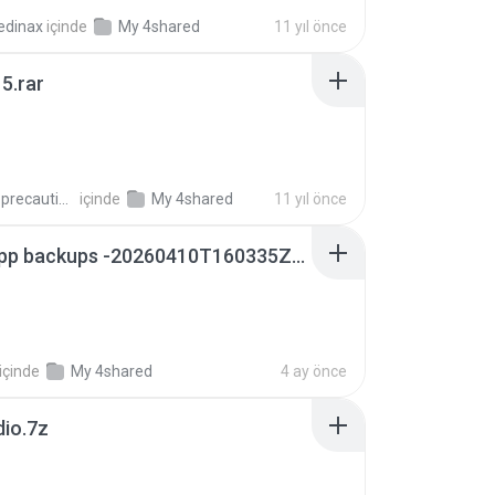
edinax
içinde
My 4shared
11 yıl önce
5.rar
extra_precautions
içinde
My 4shared
11 yıl önce
whatsapp backups -20260410T160335Z-3-001.zip
içinde
My 4shared
4 ay önce
dio.7z