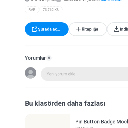
RAR
73,762 KB
Şurada aç…
Kitaplığa
İndi
Yorumlar
0
Yeni yorum ekle
Bu klasörden daha fazlası
Pin Button Badge Moc