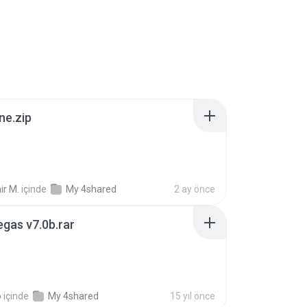
ne.zip
ir M.
içinde
My 4shared
2 ay önce
gas v7.0b.rar
o
içinde
My 4shared
15 yıl önce