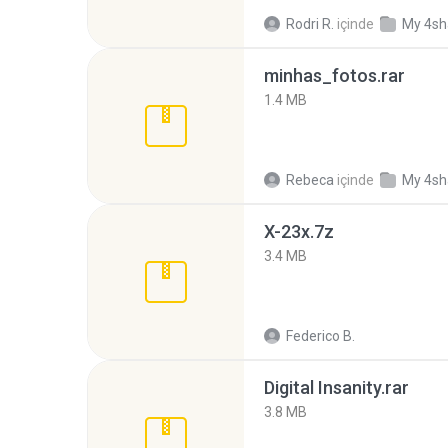
Rodri R.
içinde
My 4sh
minhas_fotos.rar
1.4 MB
Rebeca
içinde
My 4sh
X-23x.7z
3.4 MB
Federico B.
Digital Insanity.rar
3.8 MB