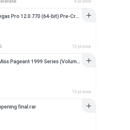
ravanatal
4 yıl önce
Sony Vegas Pro 12.0.770 (64-bit) Pre-Cracked.zip
S.
12 yıl önce
Junior Miss Pageant 1999 Series (Volume I Part I NC 6).7z
12 yıl önce
pening final.rar