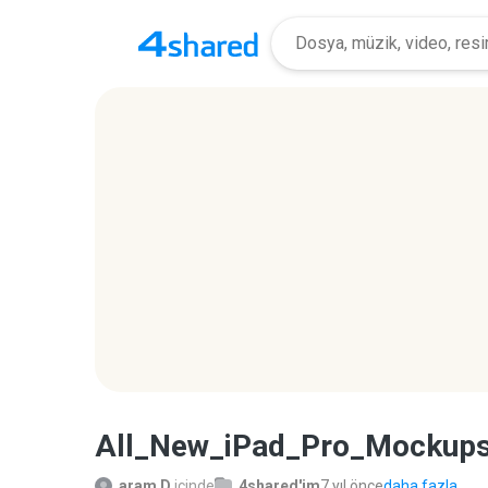
All_New_iPad_Pro_Mockups
aram D.
içinde
4shared'im
7 yıl önce
daha fazla...