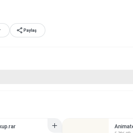
r
Paylaş
kup.rar
Animat