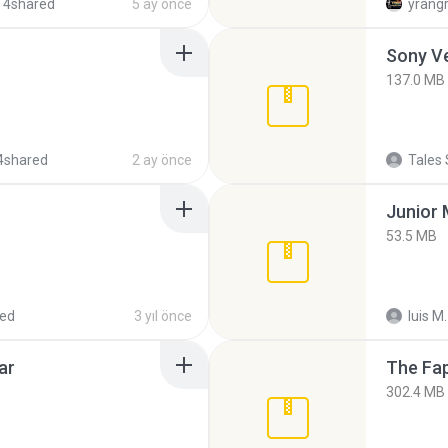
 4shared
5 ay önce
yrang
137.0 MB
4shared
2 ay önce
Tales 
53.5 MB
red
3 yıl önce
luis M.
ar
The Fap
302.4 MB