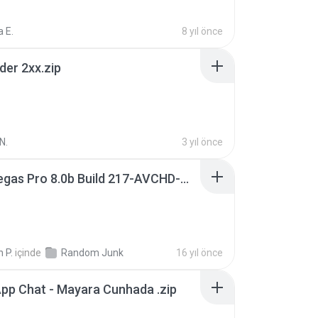
 E.
8 yıl önce
der 2xx.zip
N.
3 yıl önce
Sony Vegas Pro 8.0b Build 217-AVCHD-MPG-AC3 FIXED.7z
 P.
içinde
Random Junk
16 yıl önce
pp Chat - Mayara Cunhada .zip