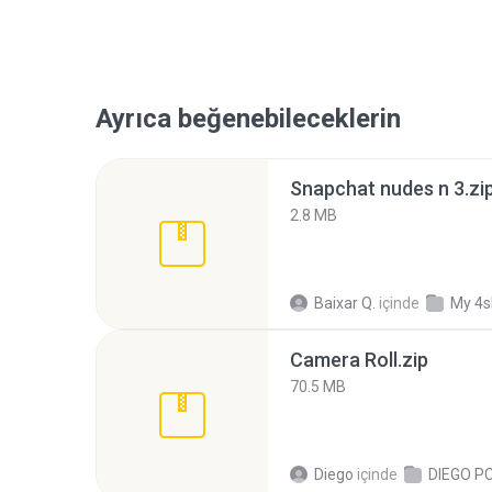
Ayrıca beğenebileceklerin
Snapchat nudes n 3.zi
2.8 MB
Baixar Q.
içinde
My 4s
Camera Roll.zip
70.5 MB
Diego
içinde
DIEGO P