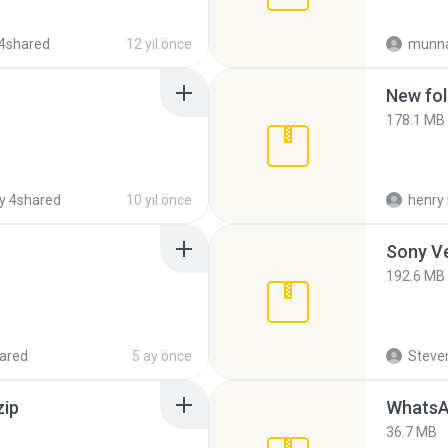
4shared
12 yıl önce
munna
New fol
178.1 MB
y 4shared
10 yıl önce
henry 
192.6 MB
ared
5 ay önce
Steven
zip
WhatsA
36.7 MB