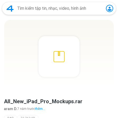
All_New_iPad_Pro_Mockups.rar
aram D.
7 năm trước
thêm...