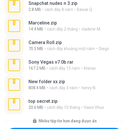
Snapchat nudes n 3.zip
2.8 MB
cách đây 8 năm
Baixar Q.
Marceline.zip
14.4 MB
cách đây 2 tháng
vladimir M.
Camera Roll.zip
70.5 MB
cách đây khoảng một năm
Diego
Sony Vegas v7.0b.rar
167.2 MB
cách đây 15 năm
khinao
New folder xx.zip
808.4 MB
cách đây 3 năm
henry N.
top secret.zip
20.6 MB
cách đây 10 tháng
Vasni Vhuo
Nhiều tệp tin hơn đang được ẩn