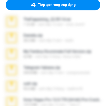
Tiếp tục trong ứng dụng
TheFappening_22.09.14.rar
1.16 GB
cách đây 12 năm
erick_lover4
Daniela.zip
28.2 MB
cách đây 3 năm
ela26
My Femboy Roommate Full Version.zip
62 KB
cách đây 5 tháng
Beau Collier
Telegram fabiana.zip
244.8 MB
cách đây 4 năm
yrangravanatal
ouh!.zip
95.6 MB
cách đây 2 tháng
vladimir M.
Sony Vegas Pro 12.0.770 (64-bit) Pre-Cracked.zip
137.0 MB
cách đây 12 năm
Tales S.