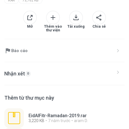
RAR
73,762 KB
Mở
Thêm vào
Tải xuống
Chia sẻ
thư viện
Báo cáo
Nhận xét
0
Thêm từ thư mục này
EidAlFitr-Ramadan-2019.rar
3,220 KB
7 năm trước
aram D.