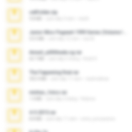
cellfolder.zip
9.8 MB
cách đây 3 năm
ela26
Junior Miss Pageant 1999 Series (Volume I Part I NC 6).7z
53.5 MB
cách đây 12 năm
luis M.
Anna4_yd3t0nada.sg.rar
60.7 MB
cách đây 5 tháng
Rodri R.
The Fappening final.rar
302.4 MB
cách đây 11 năm
raulmedinax
minhas_fotos.rar
1.4 MB
cách đây 2 tháng
Rebeca
4-5-2015.rar
8.8 MB
cách đây 11 năm
extra_precautions