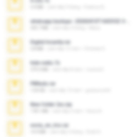
X-23x.7z
3.4 MB
cách đây 9 tháng
Federico B.
whatsapp backups -20260410T160335Z-3-001.zip
335.7 MB
cách đây 4 tháng
Maria
Digital Insanity.rar
3.8 MB
cách đây 12 năm
Christian D.
hide vedio.7z
379.3 MB
cách đây 8 năm
munna E.
PBNuds.rar
1.04 GB
cách đây 10 năm
gustavocs64
New folder 2xx.zip
178.1 MB
cách đây 3 năm
henry N.
novia_en_trio.rar
14.9 MB
cách đây 5 tháng
Rodri R.