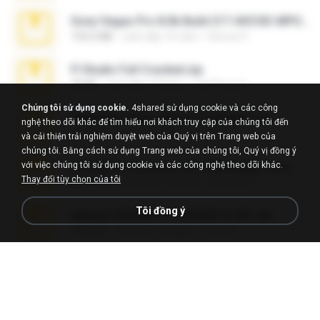
Sony Vegas Pro 8.0b Build 217-AVCHD-MPG-AC3 FIXED.7z
192.6 MB
cách đây 16 năm
Steven P.
Fl Studio Full Cracked.zip
79 KB
cách đây 4 tháng
Joel Powers
Chúng tôi sử dụng cookie.
4shared sử dụng cookie và các công
WhatsApp Chat - Mayara Cunhada .zip
nghệ theo dõi khác để tìm hiểu nơi khách truy cập của chúng tôi đến
36.7 MB
cách đây 7 năm
Ana K.
và cải thiện trải nghiệm duyệt web của Quý vị trên Trang web của
chúng tôi. Bằng cách sử dụng Trang web của chúng tôi, Quý vị đồng ý
với việc chúng tôi sử dụng cookie và các công nghệ theo dõi khác.
65536533_Conversa_do_WhatsApp_com_Meu_Esposo.zip
Thay đổi tùy chọn của tôi
262.1 MB
cách đây 16 ngày
desomar T.
Tôi đồng ý
takeout-20260621T160055Z-3-001.zip
2.00 GB
cách đây 13 ngày
Thata N.
Vegas 7.0a.rar
120.3 MB
cách đây 15 năm
boyisadangerzone
Fl Studio 2025 Cracked.zip