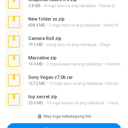
2.8 MB
8 mga taon na ang nakalipas
Baixar Q.
New folder xx.zip
808.4 MB
3 mga taon na ang nakalipas
henry N.
Camera Roll.zip
70.5 MB
isang taon na ang nakalipas
Diego
Marceline.zip
14.4 MB
2 mga buwan na ang nakalipas
vladimir M.
Sony Vegas v7.0b.rar
167.2 MB
15 mga taon na ang nakalipas
khinao
top secret.zip
20.6 MB
10 mga buwan na ang nakalipas
Vasni Vhuo
May mga nakatagong file