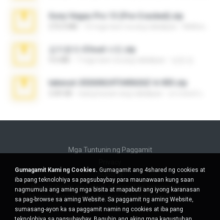
Sony Vegas Pro 13 (Pre-Cracked).zip
272.0 MB
10 mga taon na ang nakalipas
Mellicent D.
김지윤의 iCloud 사진.zip
9.6 MB
7 mga taon na ang nakalipas
성경 김.
takeout-20260624T040626Z-6-003.zip
2.00 GB
isang buwan ang nakalipas
อรรถพงษ์ บ.
Mga Tuntunin ng Paggamit
Privacy
Gumagamit Kami ng Cookies.
Gumagamit ang 4shared ng cookies at
Suporta
iba pang teknolohiya sa pagsubaybay para maunawaan kung saan
Huwag ibenta ang aking personal na impormasyon
nagmumula ang aming mga bisita at mapabuti ang iyong karanasan
Huwag ibahagi ang aking personal na impormasyon
sa pag-browse sa aming Website. Sa paggamit ng aming Website,
sumasang-ayon ka sa paggamit namin ng cookies at iba pang
teknolohiya sa pagsubaybay.
Baguhin ang aking mga kagustuhan