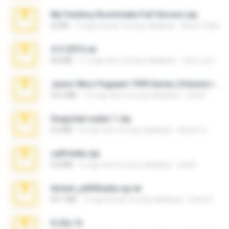
My Femboy Roommate Full Version.zip
62 KB
5 mga buwan na ang nakalipas
Beau Collier
4-5-2015.rar
8.8 MB
11 mga taon na ang nakalipas
extra_precautions
Junior Miss Pageant 1999 Series (Volume I Part I NC 6).7z
53.5 MB
12 mga taon na ang nakalipas
luis M.
Snapchat nudes 1.zip
6.0 MB
8 mga taon na ang nakalipas
Baixar Q.
cellfolder.zip
9.8 MB
3 mga taon na ang nakalipas
ela26
Anna4_yd3t0nada.sg.rar
60.7 MB
5 mga buwan na ang nakalipas
Rodri R.
X-23x.7z