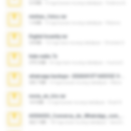
3.4 MB
9 mga buwan na ang nakalipas
Federico B.
minhas_fotos.rar
1.4 MB
3 mga buwan na ang nakalipas
Rebeca
Digital Insanity.rar
3.8 MB
12 mga taon na ang nakalipas
Christian D.
hide vedio.7z
379.3 MB
8 mga taon na ang nakalipas
munna E.
whatsapp backups -20260410T160335Z-3-001.zip
335.7 MB
4 mga buwan na ang nakalipas
Maria
novia_en_trio.rar
14.9 MB
5 mga buwan na ang nakalipas
Rodri R.
65536533_Conversa_do_WhatsApp_com_Meu_Esposo.zip
262.1 MB
18 mga araw na ang nakalipas
desomar T.