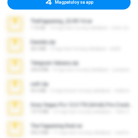
Magpatuloy sa app
TheFappening_22.09.14.rar
1.16 GB
12 mga taon na ang nakalipas
erick_lover4
Daniela.zip
28.2 MB
3 mga taon na ang nakalipas
ela26
Telegram fabiana.zip
244.8 MB
4 mga taon na ang nakalipas
yrangravanatal
ouh!.zip
95.6 MB
2 mga buwan na ang nakalipas
vladimir M.
Sony Vegas Pro 12.0.770 (64-bit) Pre-Cracked.zip
137.0 MB
12 mga taon na ang nakalipas
Tales S.
The Fappening final.rar
302.4 MB
11 mga taon na ang nakalipas
raulmedinax