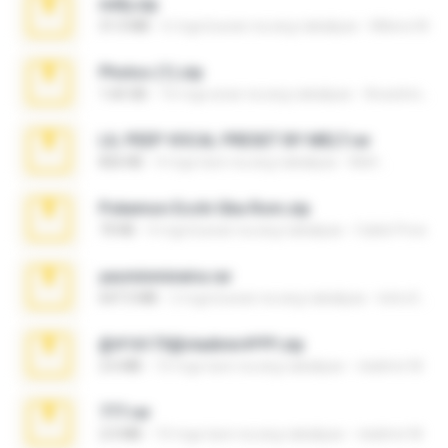
milly.zip
31.0 MB
6 mga buwan na ang nakalipas
Milene M.
Photos (1).zip
1.60 GB
16 mga araw na ang nakalipas
Anacleto T.
LIL PEEP VOCAL PRESET BY MELT.rar
826 KB
4 mga taon na ang nakalipas
Melt ..
Pokemon Ecchi Gba Rom.zip
70 KB
4 mga buwan na ang nakalipas
Caleb Price
yasminmineira.rar
647.5 MB
2 mga buwan na ang nakalipas
letiro5708@fanchatu.com
@#16173@vladimir#!!!!!!.zip
2.6 MB
10 mga taon na ang nakalipas
vladimir M.
777.rar
2.0 MB
10 mga taon na ang nakalipas
vladimir M.