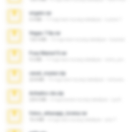
virgem.rar
4.4 MB
17 mga taon na ang nakalipas
Lucinei 7.
Vegas 7.0a.rar
120.3 MB
15 mga taon na ang nakalipas
boyisadangerzone
Foxy Mama15.rar
9.5 MB
17 mga taon na ang nakalipas
extra_precautions
casal_voyeur.zip
20.8 MB
15 mga taon na ang nakalipas
netowescher
Achados sla.zip
220.0 MB
5 mga buwan na ang nakalipas
Lya K.
fotos_whasapp_lorena.rar
76.4 MB
4 mga taon na ang nakalipas
jose T.