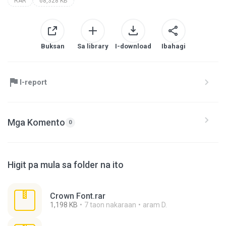
RAR
68,328 KB
Buksan
Sa library
I-download
Ibahagi
I-report
Mga Komento
0
Higit pa mula sa folder na ito
Crown Font.rar
1,198 KB
7 taon nakaraan
aram D.