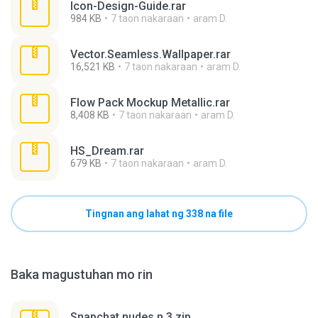
Icon-Design-Guide.rar
984 KB
7 taon nakaraan
aram D.
Vector.Seamless.Wallpaper.rar
16,521 KB
7 taon nakaraan
aram D.
Flow Pack Mockup Metallic.rar
8,408 KB
7 taon nakaraan
aram D.
HS_Dream.rar
679 KB
7 taon nakaraan
aram D.
Tingnan ang lahat ng 338 na file
Baka magustuhan mo rin
Snapchat nudes n 3.zip