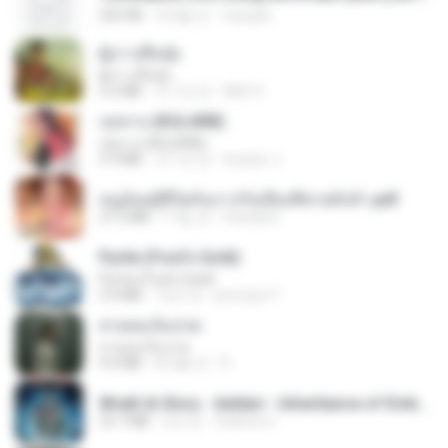
252 KB
2개월 전
margob
ผู้บ่าวเสื้อปุ๋ย
ผู้บ่าวเสื้อปุ๋ย
5.2 MB
약 1년 전
Mith 9.
กุหลาบ (KULARB)
กุหลาบ (KULARB)
5.9 MB
약 1년 전
Suwan J.
หนูน้อยสู้ชีวิตกับภารกิจเลี้ยงพี่ชายทั้งห้า.pdf
27.2 MB
17일 전
Pandarin
Pyrite (Fool's Gold)
Pyrite (Fool's Gold)
3.4 MB
12년 전
princess Y.
สายลมเจ็บปวด
สายลมเจ็บปวด
4.0 MB
8개월 전
D
Wrath & Glory - Aeldari - Inheritance of Embers.pdf
53.7 MB
2년 전
federico f