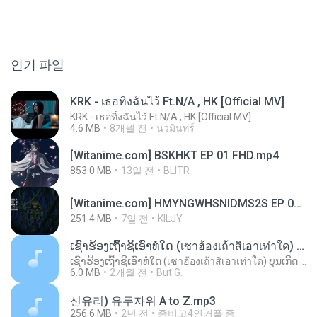
인기 파일
KRK - เธอทิ้งฉันไว้ Ft.N/A , HK [Official MV]
KRK - เธอทิ้งฉันไว้ Ft.N/A , HK [Official MV]
4.6 MB
8개월 전
นวมินทร์
[Witanime.com] BSKHKT EP 01 FHD.mp4
853.0 MB
13일 전
BLITR
[Witanime.com] HMYNGWHSNIDMS2S EP 05 HD.mp4
251.4 MB
7일 전
KILJY
ເຊົາຮ້ອງເຖົ້າຊິເອົາທໍ່ໃດ (เซาฮ้องเถ้าสิเอาเท่าใด) ບຸນເກີດ ຫນູຫ່ວງ ft. ໂສພາ ຈຸນທະລາ
ເຊົາຮ້ອງເຖົ້າຊິເອົາທໍ່ໃດ (เซาฮ้องเถ้าสิเอาเท่าใด) ບຸນເກີດ ຫນູຫ່ວງ ft. ໂສພາ ຈຸນທະລາ
6.0 MB
2개월 전
But G.
신유리) 유두자위 A to Z.mp3
256.6 MB
2년 전
좀비고4인커플 좀.