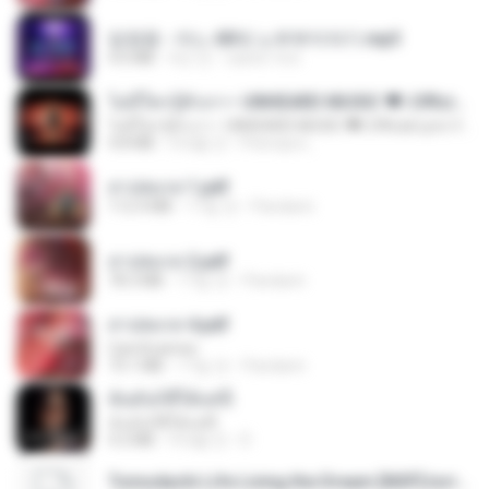
임영웅 - 어느 60대 노부부이야기.mp3
4.6 MB
4년 전
castor-trot
ไม่มีใครรู้ตัวเรา– UNHEARD MUSIC 🖤| Official Lyric Video | เพลงสู้ชีวิต
ไม่มีใครรู้ตัวเรา– UNHEARD MUSIC 🖤| Official Lyric Video | เพลงสู้ชีวิต
4.8 MB
3개월 전
Peeraya L.
สาปสมรส 1.pdf
112.4 MB
17일 전
Pandarin
สาปสมรส 2.pdf
78.3 MB
17일 전
Pandarin
สาปสมรส 4.pdf
CamScanner
73.1 MB
17일 전
Pandarin
ฉันมันก็ดีได้แค่นี้
ฉันมันก็ดีได้แค่นี้
4.2 MB
9개월 전
D
Tomodachi Life Living the Dream [NSP].torrent