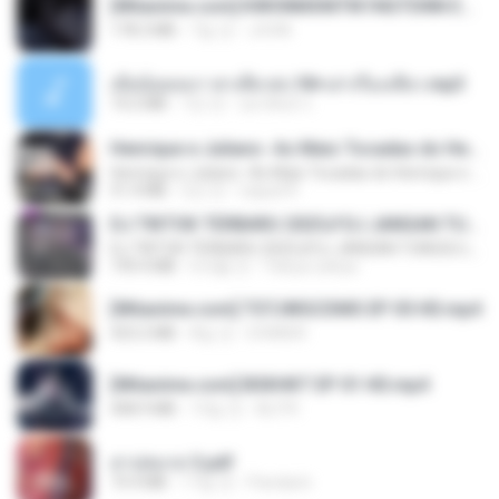
[Witanime.com] KWONMSNITIK1NGTDNN EP 05 HD.mp4
178.3 MB
7일 전
JUVIA
เมียน้อยเหงา พาเสียวค่ะ18+เล่าเรื่องเสียว.mp3
14.2 MB
7년 전
อมรพันธ์ จ.
Henrique e Juliano -As Mais Tocadas do Henrique e Juliano 2021 -Top Sertanejo 2021,Cd Completo 2021
Henrique e Juliano -As Mais Tocadas do Henrique e Juliano 2021 -Top Sertanejo 2021,Cd Completo 2021
51.4 MB
2년 전
raquel R.
DJ TIKTOK TERBARU 2025🎵DJ JANGAN TUNGGU LAMA LAMA NANTI LAMA LAMA 🎵DJ SEDIA AKU SEBELUM HUJAN
DJ TIKTOK TERBARU 2025🎵DJ JANGAN TUNGGU LAMA LAMA NANTI LAMA LAMA 🎵DJ SEDIA AKU SEBELUM HUJAN
199.4 MB
6개월 전
Yahya Lahiya
[Witanime.com] TSTJWGCDMS EP 05 HD.mp4
423.2 MB
8일 전
DOMISR
[Witanime.com] BSKHKT EP 01 HD.mp4
408.9 MB
13일 전
BLITR
สาปสมรส 3.pdf
73.4 MB
17일 전
Pandarin