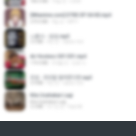
186.0 MB
15일 전
LOLKI
[Witanime.com] DTRD EP 04 HD.mp4
279.0 MB
9일 전
DRTY
나훈아 - 영영.mp3
3.5 MB
4년 전
castor-trot
Air Hostess S01 E01.mp4
174.4 MB
3개월 전
민호 이.
진성 - 천년을 빌려준다면.mp3
3.4 MB
4년 전
castor-trot
Kita Usahakan Lagi
Kita Usahakan Lagi
3.3 MB
약 1년 전
Fazri M.