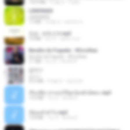
133.0 MB
4개월 전
Cuplis
LEMONADE
LEMONADE
7.5 MB
2개월 전
yasmim O.
진성 - 보릿고개.mp3
3.4 MB
4년 전
castor-trot
Barulho do Foguete - #Escolhas
Barulho do Foguete - #Escolhas
2.1 MB
2년 전
Camila A.
갑자기
갑자기
23.9 MB
2개월 전
금금선화
เรื่องเสียว สาแอบให้ลูกน้องผัวเย็ดคะ.mp3
13.6 MB
7년 전
lambcr2 ..
เงี่ยนแล้วทำไง.mp3
10.8 MB
7년 전
lambcr2 ..