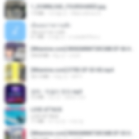
1_DOWNLOAD_FOURSHARED.jpg
1.9 MB
12개월 전
Wtlprodthree A.
เอิ้นเธอว่าความฮัก
เอิ้นเธอว่าความฮัก
4.1 MB
2개월 전
ถามพ่อ&#39;พ ม.
[Witanime.com] RKNGMNNTSRCMB EP 06 HD.mp4
294.8 MB
8일 전
LOLKI
[Witanime.com] DTRD EP 03 HD.mp4
321.3 MB
16일 전
DRTY
영탁 - 막걸리 한잔.mp3
3.2 MB
3년 전
castor-trot
LOVE ATTACK
LOVE ATTACK
7.1 MB
약 1년 전
지빈 임.
[Witanime.com] RKNGMNNTSRCMB EP 05 HD.mp4