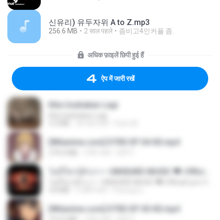
신유리) 유두자위 A to Z.mp3
256.6 MB
2 साल पहले
좀비고4인커플 좀.
अधिक फ़ाइलें छिपी हुई हैं
ऐप में जारी रखें
Kita Usahakan Lagi
Kita Usahakan Lagi
3.3 MB
एक साल पहले
Fazri M.
[Witanime.com] DTRD EP 04 HD.mp4
279.0 MB
9 दिन पहले
DRTY
ไม่มีใครรู้ตัวเรา– UNHEARD MUSIC 🖤| Official Lyric Video | เพลงสู้ชีวิต
ไม่มีใครรู้ตัวเรา– UNHEARD MUSIC 🖤| Official Lyric Video | เพลงสู้ชีวิต
4.8 MB
3 महीने पहले
Peeraya L.
[Witanime.com] DTRD EP 05 HD.mp4
219.5 MB
2 दिन पहले
DRTY