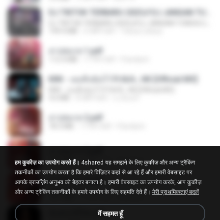
DJ TIKTOK TERBARU 2025🎵DJ JANGAN TUNGGU LAMA LAMA NANTI LAMA LAMA 🎵DJ SEDIA AKU SEBELUM HUJAN
DJ TIKTOK TERBARU 2025🎵DJ JANGAN TUNGGU LAMA LAMA NANTI LAMA LAMA 🎵DJ SEDIA AKU SEBELUM HUJAN
199.4 MB
6 महीने पहले
Yahya Lahiya
สาปสมรส 1.pdf
112.4 MB
17 दिन पहले
Pandarin
KRK - เธอทิ้งฉันไว้ Ft.N/A , HK [Official MV]
KRK - เธอทิ้งฉันไว้ Ft.N/A , HK [Official MV]
4.6 MB
8 महीने पहले
นวมินทร์
สาปสมรส 2.pdf
78.3 MB
17 दिन पहले
Pandarin
สาปสมรส 3.pdf
73.4 MB
17 दिन पहले
Pandarin
हम कुकीज़ का उपयोग करते हैं।
4shared यह समझने के लिए कुकीज़ और अन्य ट्रैकिंग
तकनीकों का उपयोग करता है कि हमारे विज़िटर कहां से आ रहे हैं और हमारी वेबसाइट पर
สาปสมรส 4.pdf
आपके ब्राउज़िंग अनुभव को बेहतर बनाता है। हमारी वेबसाइट का उपयोग करके, आप कुकीज़
CamScanner
और अन्य ट्रैकिंग तकनीकों के हमारे उपयोग के लिए सहमति देते हैं।
मेरी प्राथमिकताएं बदलें
73.1 MB
17 दिन पहले
Pandarin
ฉันมันก็ดีได้แค่นี้
मैं सहमत हूँ