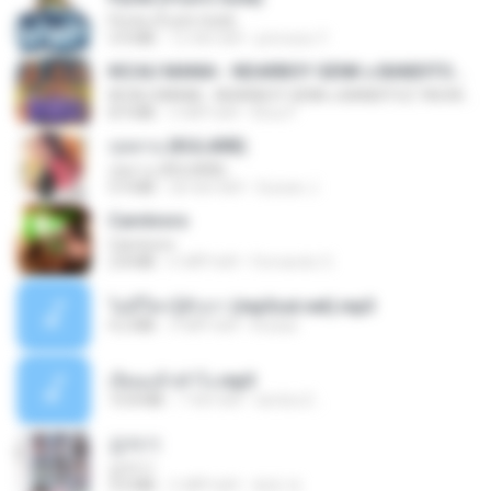
Pyrite (Fool's Gold)
3.4 MB
12 साल पहले
princess Y.
KICAU MANIA - NDARBOY GENK x BANDITOZ YAOW 86 (OFFICIAL LYRIC VIDEO) GAS POL NDANGAK
KICAU MANIA - NDARBOY GENK x BANDITOZ YAOW 86 (OFFICIAL LYRIC VIDEO) GAS POL NDANGAK
8.9 MB
3 महीने पहले
Rina P.
กุหลาบ (KULARB)
กุหลาบ (KULARB)
5.9 MB
एक साल पहले
Suwan J.
Carnívoro
Carnívoro
2.8 MB
6 महीने पहले
Fernando O.
ไม่มีใครรู้ตัวเรา (mp3cut.net).mp3
4.2 MB
3 महीने पहले
Kratae
เงี่ยนแล้วทำไง.mp3
10.8 MB
7 साल पहले
lambcr2 ..
갑자기
갑자기
3.0 MB
2 महीने पहले
복희 박.