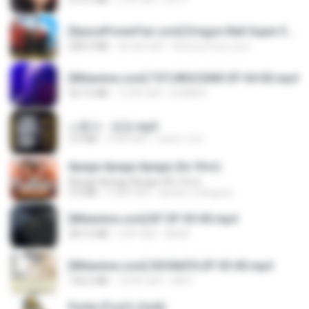
[SpacePowerFan.com] Dragon Ball Super EP1 480p.mp4
208.3 MB
एक साल पहले
AnimezToon.com
[Witanime.com] TSTJWGCDMS EP 04 HD.mp4
567.0 MB
15 दिन पहले
DOMISR
나훈아 - 영영.mp3
3.5 MB
4 साल पहले
castor-trot
Apaga Apaga Apaga (Ao Vivo)
Apaga Apaga Apaga (Ao Vivo)
3.0 MB
6 महीने पहले
aandre.rodrigues
[Witanime.com] BT EP 05 HD.mp4
287.6 MB
6 दिन पहले
BAXK
[Witanime.com] SDONATA EP 03 HD.mp4
140.6 MB
18 दिन पहले
GRET
Pyrite (Fool's Gold)