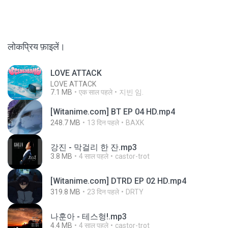
लोकप्रिय फ़ाइलें।
LOVE ATTACK
LOVE ATTACK
7.1 MB
एक साल पहले
지빈 임.
[Witanime.com] BT EP 04 HD.mp4
248.7 MB
13 दिन पहले
BAXK
강진 - 막걸리 한 잔.mp3
3.8 MB
4 साल पहले
castor-trot
[Witanime.com] DTRD EP 02 HD.mp4
319.8 MB
23 दिन पहले
DRTY
나훈아 - 테스형!.mp3
4.4 MB
4 साल पहले
castor-trot