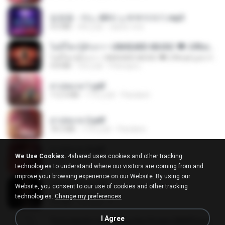
임영웅 - 어느 60대 노부부이야기.mp3
4.6 MB
4年之前
castor-trot
ไม่มีใครรู้ตัวเรา– UNHEARD MUSIC 🖤| Official Lyric Video | เพลงสู้ชีวิต
ไม่มีใครรู้ตัวเรา– UNHEARD MUSIC 🖤| Official Lyric Video | เพลงสู้ชีวิต
4.8 MB
3月之前
Peeraya L.
สาปสมรส 1.pdf
112.4 MB
17天之前
Pandarin
สาปสมรส 2.pdf
78.3 MB
17天之前
Pandarin
สาปสมรส 4.pdf
We Use Cookies.
4shared uses cookies and other tracking
CamScanner
technologies to understand where our visitors are coming from and
73.1 MB
17天之前
Pandarin
improve your browsing experience on our Website. By using our
ฉันมันก็ดีได้แค่นี้
Website, you consent to our use of cookies and other tracking
ฉันมันก็ดีได้แค่นี้
technologies.
Change my preferences
4.2 MB
9月之前
D
I Agree
Tomodachi Life Living the Dream [NSP].torrent