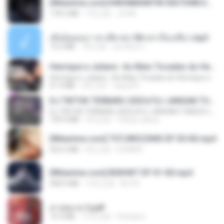
[Witanime.com] KWONMSNITIK1NGTDNN EP 05 HD.mp4
178.3 MB
7天之前
JUVIA
เมียน้อยเหงา พาเสียวค่ะ18+เล่าเรื่องเสียว.mp3
14.2 MB
7年之前
อมรพันธ์ จ.
Henrique e Juliano -As Mais Tocadas do Henrique e Juliano 2021 -Top Sertanejo 2021,Cd Completo 2021
Henrique e Juliano -As Mais Tocadas do Henrique e Juliano 2021 -Top Sertanejo 2021,Cd Completo 2021
51.4 MB
2年之前
raquel R.
DJ TIKTOK TERBARU 2025🎵DJ JANGAN TUNGGU LAMA LAMA NANTI LAMA LAMA 🎵DJ SEDIA AKU SEBELUM HUJAN
DJ TIKTOK TERBARU 2025🎵DJ JANGAN TUNGGU LAMA LAMA NANTI LAMA LAMA 🎵DJ SEDIA AKU SEBELUM HUJAN
199.4 MB
6月之前
Yahya Lahiya
[Witanime.com] TSTJWGCDMS EP 05 HD.mp4
423.2 MB
8天之前
DOMISR
[Witanime.com] BSKHKT EP 01 HD.mp4
408.9 MB
13天之前
BLITR
สาปสมรส 3.pdf
73.4 MB
17天之前
Pandarin