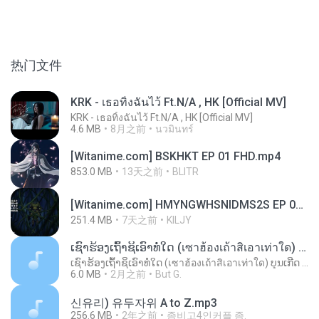
热门文件
KRK - เธอทิ้งฉันไว้ Ft.N/A , HK [Official MV]
KRK - เธอทิ้งฉันไว้ Ft.N/A , HK [Official MV]
4.6 MB
8月之前
นวมินทร์
[Witanime.com] BSKHKT EP 01 FHD.mp4
853.0 MB
13天之前
BLITR
[Witanime.com] HMYNGWHSNIDMS2S EP 05 HD.mp4
251.4 MB
7天之前
KILJY
ເຊົາຮ້ອງເຖົ້າຊິເອົາທໍ່ໃດ (เซาฮ้องเถ้าสิเอาเท่าใด) ບຸນເກີດ ຫນູຫ່ວງ ft. ໂສພາ ຈຸນທະລາ
ເຊົາຮ້ອງເຖົ້າຊິເອົາທໍ່ໃດ (เซาฮ้องเถ้าสิเอาเท่าใด) ບຸນເກີດ ຫນູຫ່ວງ ft. ໂສພາ ຈຸນທະລາ
6.0 MB
2月之前
But G.
신유리) 유두자위 A to Z.mp3
256.6 MB
2年之前
좀비고4인커플 좀.