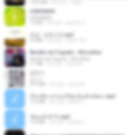
133.0 MB
4月之前
Cuplis
LEMONADE
LEMONADE
7.5 MB
2月之前
yasmim O.
진성 - 보릿고개.mp3
3.4 MB
4年之前
castor-trot
Barulho do Foguete - #Escolhas
Barulho do Foguete - #Escolhas
2.1 MB
2年之前
Camila A.
갑자기
갑자기
23.9 MB
2月之前
금금선화
เรื่องเสียว สาแอบให้ลูกน้องผัวเย็ดคะ.mp3
13.6 MB
7年之前
lambcr2 ..
เงี่ยนแล้วทำไง.mp3
10.8 MB
7年之前
lambcr2 ..