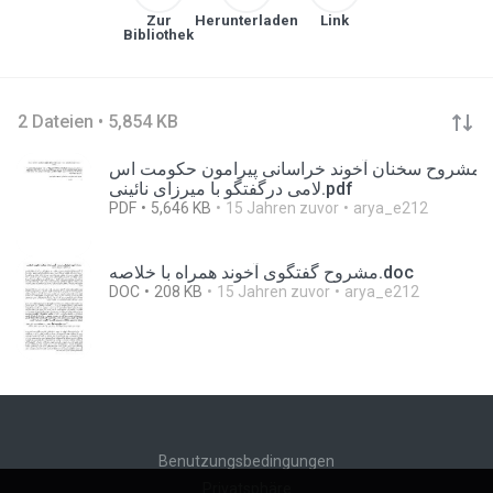
Zur
Herunterladen
Link
Bibliothek
2 Dateien • 5,854 KB
مشروح سخنان آخوند خراسانی پیرامون حکومت اس
لامی درگفتگو با میرزای نائینی.pdf
PDF
5,646 KB
15 Jahren zuvor
arya_e212
مشروح گفتگوی آخوند همراه با خلاصه.doc
DOC
208 KB
15 Jahren zuvor
arya_e212
Benutzungsbedingungen
Privatsphäre