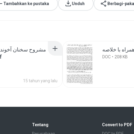
Tambahkan ke pustaka
Unduh
Berbagi-paka
مشروح سخنان آخوند 
می.pdf
DOC
208 KB
15 tahun yang lalu
Tentang
Convert to PDF
Perusahaan
DOC to PDF