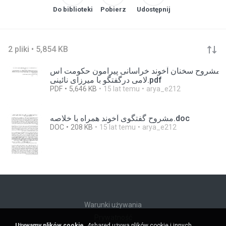
Do biblioteki
Pobierz
Udostępnij
2 pliki • 5,854 KB
مشروح سخنان آخوند خراسانی پیرامون حکومت اس
لامی درگفتگو با میرزای نائینی.pdf
PDF
5,646 KB
15 lat temu
arya_e212
مشروح گفتگوی آخوند همراه با خلاصه.doc
DOC
208 KB
15 lat temu
arya_e212
Warunki używania
Prywatność
Używamy plików cookie.
4shared używa plików cookie i innych