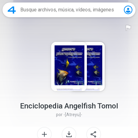
Enciclopedia Angelfish TomoI
por
-[Atreyu]-