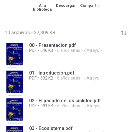
A la
Descargar
Compartir
biblioteca
10 archivos • 27,309 KB
00 - Presentacion.pdf
PDF
646 KB
6 años atrás
-[Atreyu]-
01 - Introduccion.pdf
PDF
632 KB
6 años atrás
-[Atreyu]-
02 - El pasado de los ciclidos.pdf
PDF
991 KB
6 años atrás
-[Atreyu]-
03 - Ecosistema.pdf