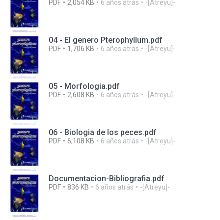
PDF
2,054 KB
6 años atrás
-[Atreyu]-
04 - El genero Pterophyllum.pdf
PDF
1,706 KB
6 años atrás
-[Atreyu]-
05 - Morfologia.pdf
PDF
2,608 KB
6 años atrás
-[Atreyu]-
06 - Biologia de los peces.pdf
PDF
6,108 KB
6 años atrás
-[Atreyu]-
Documentacion-Bibliografia.pdf
PDF
836 KB
6 años atrás
-[Atreyu]-