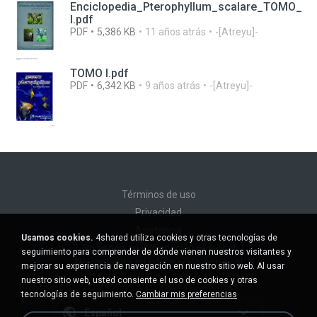
Enciclopedia_Pterophyllum_scalare_TOMO_
I.pdf
PDF
5,386 KB
11 años atrás
-[Atreyu]-
TOMO I.pdf
PDF
6,342 KB
9 años atrás
-[Atreyu]-
Términos de uso
Privacidad
Asistencia
Usamos cookies.
4shared utiliza cookies y otras tecnologías de
No venda mi información personal
seguimiento para comprender de dónde vienen nuestros visitantes y
No comparta mi información personal
mejorar su experiencia de navegación en nuestro sitio web. Al usar
nuestro sitio web, usted consiente el uso de cookies y otras
tecnologías de seguimiento.
Cambiar mis preferencias
Español