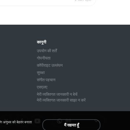
कानूनी
उपयोग की शर्तें
गोपनीयता
कॉपीराइट उल्लंघन
सुरक्षा
संगीत पहचान
एसएलए
मेरी व्यक्तिगत जानकारी न बेचें
मेरी व्यक्तिगत जानकारी साझा न करें
हिंदी
िंग अनुभव को बेहतर बनाता
मैं सहमत हूँ