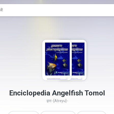
Enciclopedia Angelfish TomoI
द्वारा
-[Atreyu]-