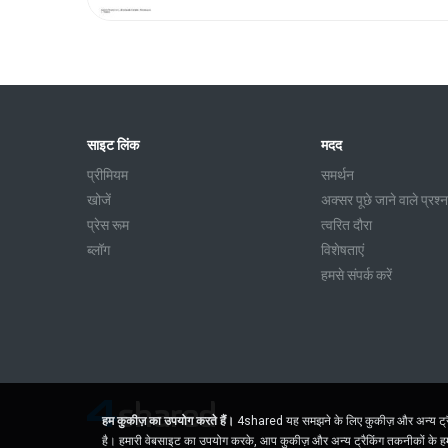
साइट लिंक
मदद
प्रीमियम
समर्थन
खोजें
अक्सर पूछे जाने वाले प्रश्न
प्रेस रूम
त्वरित दौरा
ब्लॉग
विशेषताएं
हमसे संपर्क करें
हम कुकीज़ का उपयोग करते हैं।
4shared यह समझने के लिए कुकीज़ और अन्य ट्रैकि
है। हमारी वेबसाइट का उपयोग करके, आप कुकीज़ और अन्य ट्रैकिंग तकनीकों के हमा