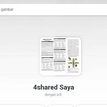
4shared Saya
dengan
a B.