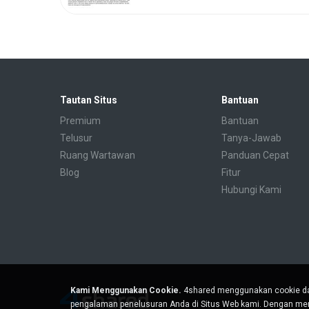
Tautan Situs
Bantuan
Premium
Bantuan
Telusur
Tanya-Jawab
Ruang Wartawan
Panduan Cepat
Blog
Fitur
Hubungi Kami
Kami Menggunakan Cookie.
4shared menggunakan cookie da
pengalaman penelusuran Anda di Situs Web kami. Dengan men