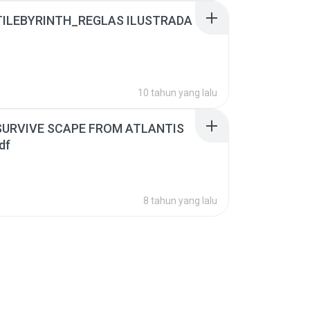
 TILEBYRINTH_REGLAS ILUSTRADA
10 tahun yang lalu
VIVE SCAPE FROM ATLANTIS
df
8 tahun yang lalu