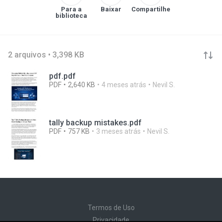
Para a
Baixar
Compartilhe
biblioteca
2 arquivos • 3,398 KB
pdf.pdf
PDF
2,640 KB
4 meses atrás
Nevil S.
tally backup mistakes.pdf
PDF
757 KB
3 meses atrás
Nevil S.
Termos de Uso
Privacidade