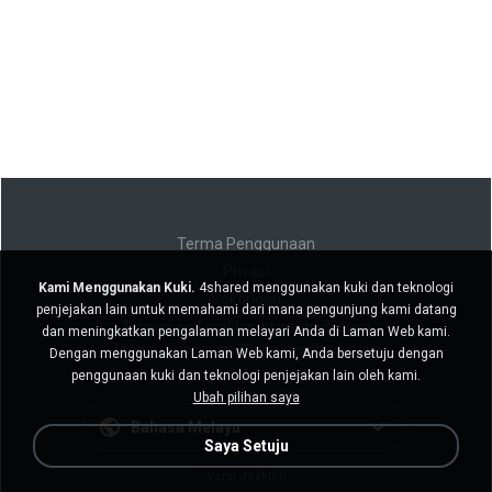
Terma Penggunaan
Privasi
Kami Menggunakan Kuki.
4shared menggunakan kuki dan teknologi
Sokongan
penjejakan lain untuk memahami dari mana pengunjung kami datang
Jangan jual maklumat peribadi saya
dan meningkatkan pengalaman melayari Anda di Laman Web kami.
Jangan kongsi maklumat peribadi saya
Dengan menggunakan Laman Web kami, Anda bersetuju dengan
penggunaan kuki dan teknologi penjejakan lain oleh kami.
Ubah pilihan saya
Bahasa Melayu
Saya Setuju
Versi desktop