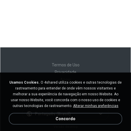
Termos de Uso
Privacidade
Apoio
Usamos Cookies.
O 4shared utiliza cookies e outras tecnologias de
Não venda minhas informações pessoais
rastreamento para entender de onde vêm nossos visitantes e
Não compartilhe minhas informações pessoais
melhorar a sua experiência de navegação em nosso Website. Ao
usar nosso Website, você concorda com o nosso uso de cookies e
outras tecnologias de rastreamento.
Alterar minhas preferências
Português (Brasil)
Concordo
Versão desktop