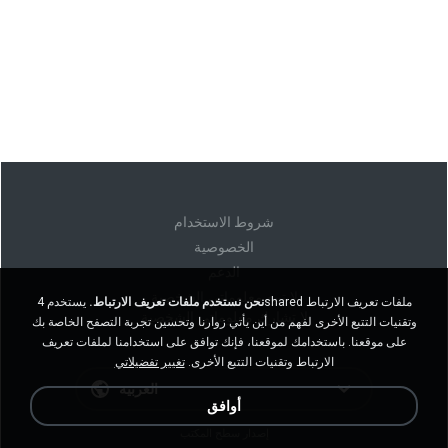
شروط الاستخدام
الخصوصية
الدعم
لا تبيع معلوماتي الشخصية
نحن نستخدم ملفات تعريف الارتباط.
يستخدم 4shared ملفات تعريف الارتباط
لا تشارك معلوماتي الشخصية
وتقنيات التتبع الأخرى لفهم من أين يأتي زوارنا وتحسين تجربة التصفح الخاصة بك
على موقعنا. باستخدامك لموقعنا، فإنك توافق على استخدامنا لملفات تعريف
الارتباط وتقنيات التتبع الأخرى.
تغيير تفضيلاتي
العربية
أوافق
إصدار سطح المكتب