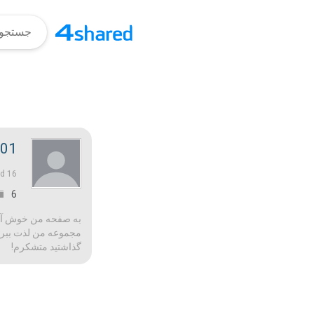
x01
16 سال‌ها پیش |
ed
6
به صفحه من خوش آمدید
مجموعه من لذت ببرید 
گذاشتید متشکرم!