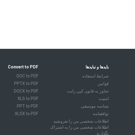
بایدها و نبایدها
Convert to PDF
شرايط استفاده
DOC to PDF
قوانين
PPTX to PDF
تجاوز به قانون كپي رايت
DOCX to PDF
امنیت
XLS to PDF
شناسه موسیقی
PPT to PDF
توافقنامه
XLSX to PDF
اطلاعات شخصی من را نفروشید
CBR to PDF
اطلاعات شخصی من را به اشتراک
TXT to PDF
نگذارید