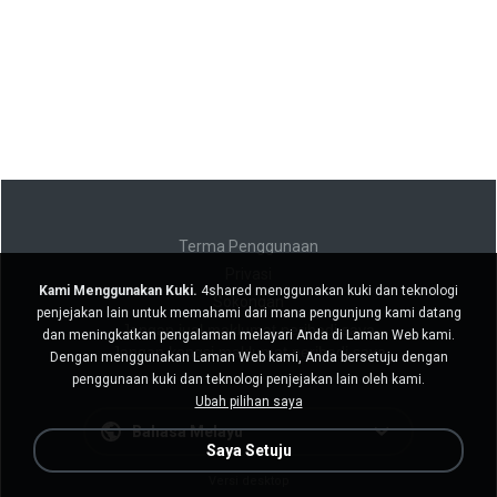
Terma Penggunaan
Privasi
Kami Menggunakan Kuki.
4shared menggunakan kuki dan teknologi
Sokongan
penjejakan lain untuk memahami dari mana pengunjung kami datang
Jangan jual maklumat peribadi saya
dan meningkatkan pengalaman melayari Anda di Laman Web kami.
Jangan kongsi maklumat peribadi saya
Dengan menggunakan Laman Web kami, Anda bersetuju dengan
penggunaan kuki dan teknologi penjejakan lain oleh kami.
Ubah pilihan saya
Bahasa Melayu
Saya Setuju
Versi desktop