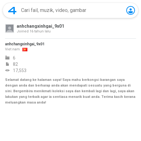
anhchangxinhgai_9x01
Joined
16 tahun lalu
anhchangxinhgai_9x01
Viet nam
6
82
17,553
Selamat datang ke halaman saya! Saya mahu berkongsi barangan saya
dengan anda dan berharap anda akan mendapati sesuatu yang berguna di
sini. Bergembira menikmati koleksi saya dan kembali lagi dan lagi, saya akan
lakukan yang terbaik agar ia sentiasa menarik buat anda. Terima kasih kerana
meluangkan masa anda!