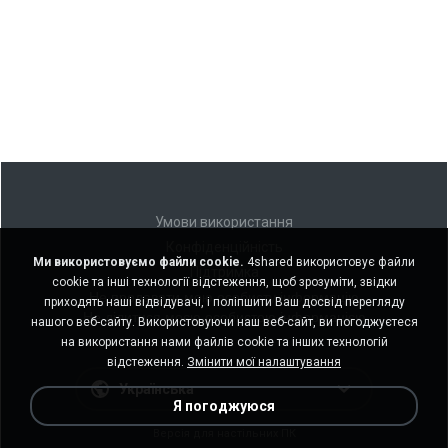
Умови використання
Конфіденційність
Ми використовуємо файли cookie.
4shared використовує файли
Підтримка
cookie та інші технології відстеження, щоб зрозуміти, звідки
Не продавати мою особисту інформацію
приходять наші відвідувачі, і поліпшити Ваш досвід перегляду
Не ділитися моєю особистою інформацією
нашого веб-сайту. Використовуючи наш веб-сайт, ви погоджуєтеся
на використання нами файлів cookie та інших технологій
відстеження.
Змінити мої налаштування
Українська
Я погоджуюся
Версія для настільних ПК