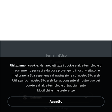
Termini d'Uso
Privacy
Utilizziamo i cookie.
4shared utilizza i cookie e altre tecnologie di
Supporto
tracciamento per capire da dove provengono i nostri visitatori e
Non venda le mie informazioni personali
migliorare la Sua esperienza di navigazione sul nostro Sito Web.
Non condivida le mie informazioni personali
Utilizzando il nostro Sito Web, Lei acconsente al nostro uso dei
cookie e di altre tecnologie di tracciamento.
Modifichi le mie preferenze
Italiano
Accetto
Versione desktop