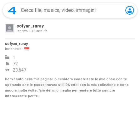
sofyan_ruray
Iscritto il
16 anni fa
sofyan_ruray
Indonesia
1
72
23,647
Benvenuto nella mia pagina! Io desidero condividere le mie cose con te
sperando che le possa trovare utili.Divertiti con la mia collezione e torna
ancora molte volte, farò del mio meglio per rendere tutto sempre
interessante per te.