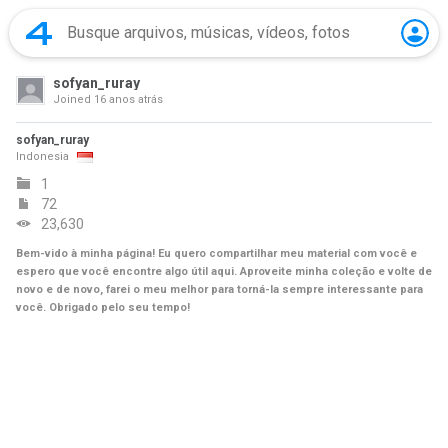
sofyan_ruray
Joined
16 anos atrás
sofyan_ruray
Indonesia
1
72
23,630
Bem-vido à minha página! Eu quero compartilhar meu material com você e
espero que você encontre algo útil aqui. Aproveite minha coleção e volte de
novo e de novo, farei o meu melhor para torná-la sempre interessante para
você. Obrigado pelo seu tempo!