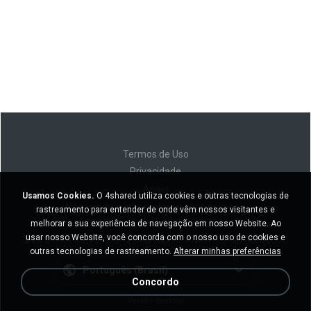
Termos de Uso
Privacidade
Apoio
Usamos Cookies.
O 4shared utiliza cookies e outras tecnologias de
Não venda minhas informações pessoais
rastreamento para entender de onde vêm nossos visitantes e
Não compartilhe minhas informações pessoais
melhorar a sua experiência de navegação em nosso Website. Ao
usar nosso Website, você concorda com o nosso uso de cookies e
outras tecnologias de rastreamento.
Alterar minhas preferências
Português (Brasil)
Concordo
Versão desktop