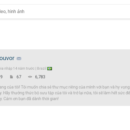
louvor
Gia nhập
14 năm trước |
Brazil
9
67
6,783
g của tôi! Tôi muốn chia sẻ thư mục riêng của mình với bạn và hy vọng
y. Hãy thưởng thức bộ sưu tập của tôi và trở lại nữa, tôi sẽ làm hết sức 
đây. Cảm ơn bạn đã dành thời gian!