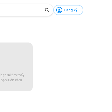
Đăng ký
 bạn sẽ tìm thấy
để bạn luôn cảm