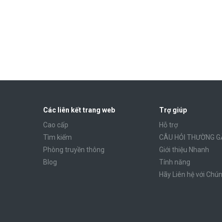
Các liên kết trang web
Trợ giúp
Cao cấp
Hỗ trợ
Tìm kiếm
CÂU HỎI THƯỜNG G
Phòng truyền thông
Giới thiệu Nhanh
Blog
Tính năng
Hãy Liên hệ với Chún