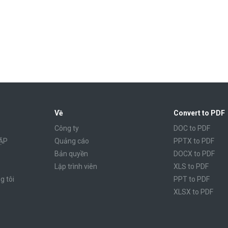
Về
Convert to PDF
Công ty
DOC to PDF
ẶP
Quảng cáo
PPTX to PDF
Bản quyền
DOCX to PDF
Lập trình viên
XLS to PDF
g tôi
PPT to PDF
XLSX to PDF
CBR to PDF
TXT to PDF