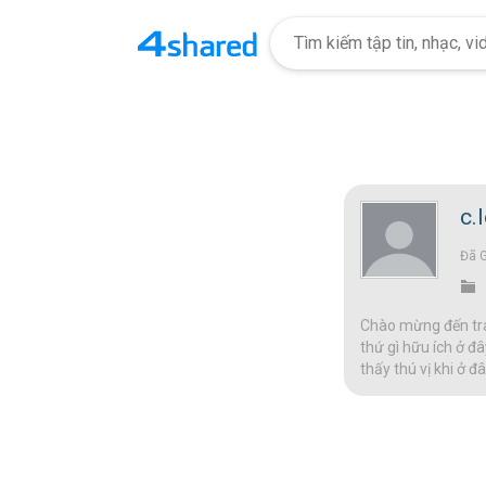
c.
Đã 
Chào mừng đến tran
thứ gì hữu ích ở đâ
thấy thú vị khi ở 