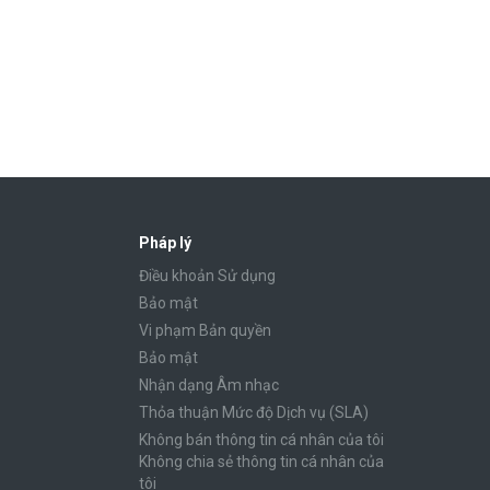
Pháp lý
Điều khoản Sử dụng
Bảo mật
Vi phạm Bản quyền
Bảo mật
Nhận dạng Âm nhạc
Thỏa thuận Mức độ Dịch vụ (SLA)
Không bán thông tin cá nhân của tôi
Không chia sẻ thông tin cá nhân của
tôi