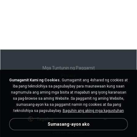
Mga Tuntunin ng Paggamit
Privacy
Gumagamit Kami ng Cookies.
Gumagamit ang 4shared ng cookies at
Suporta
iba pang teknolohiya sa pagsubaybay para maunawaan kung saan
Huwag ibenta ang aking personal na impormasyon
nagmumula ang aming mga bisita at mapabuti ang iyong karanasan
Huwag ibahagi ang aking personal na impormasyon
sa pag-browse sa aming Website. Sa paggamit ng aming Website,
sumasang-ayon ka sa paggamit namin ng cookies at iba pang
teknolohiya sa pagsubaybay.
Baguhin ang aking mga kagustuhan
Tagalog
Sumasang-ayon ako
Desktop na bersyon