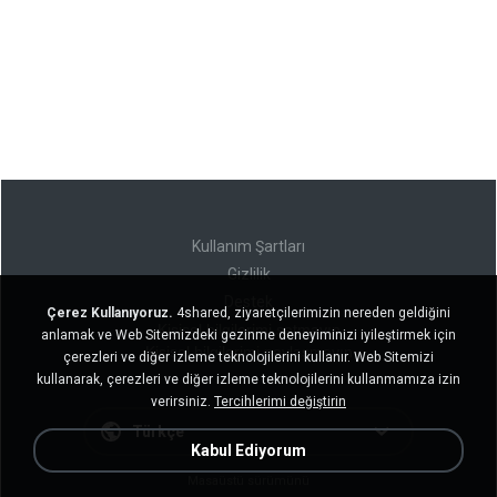
Kullanım Şartları
Gizlilik
Destek
Çerez Kullanıyoruz.
4shared, ziyaretçilerimizin nereden geldiğini
Kişisel bilgilerimi satmayın
anlamak ve Web Sitemizdeki gezinme deneyiminizi iyileştirmek için
Kişisel bilgilerimi paylaşmayın
çerezleri ve diğer izleme teknolojilerini kullanır. Web Sitemizi
kullanarak, çerezleri ve diğer izleme teknolojilerini kullanmamıza izin
verirsiniz.
Tercihlerimi değiştirin
Türkçe
Kabul Ediyorum
Masaüstü sürümünü