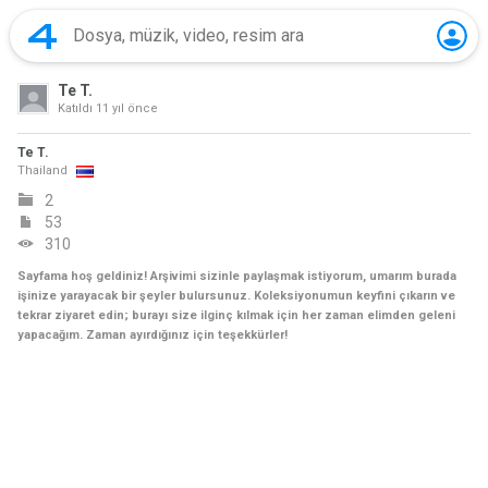
Te T.
Katıldı
11 yıl önce
Te T.
Thailand
2
53
310
Sayfama hoş geldiniz! Arşivimi sizinle paylaşmak istiyorum, umarım burada
işinize yarayacak bir şeyler bulursunuz. Koleksiyonumun keyfini çıkarın ve
tekrar ziyaret edin; burayı size ilginç kılmak için her zaman elimden geleni
yapacağım. Zaman ayırdığınız için teşekkürler!