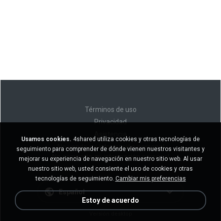
Términos de uso
Privacidad
Asistencia
Usamos cookies.
4shared utiliza cookies y otras tecnologías de
No venda mi información personal
seguimiento para comprender de dónde vienen nuestros visitantes y
No comparta mi información personal
mejorar su experiencia de navegación en nuestro sitio web. Al usar
nuestro sitio web, usted consiente el uso de cookies y otras
tecnologías de seguimiento.
Cambiar mis preferencias
Español
Estoy de acuerdo
Versión desktop