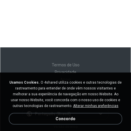
Termos de Uso
Privacidade
Apoio
Usamos Cookies.
O 4shared utiliza cookies e outras tecnologias de
Não venda minhas informações pessoais
rastreamento para entender de onde vêm nossos visitantes e
Não compartilhe minhas informações pessoais
melhorar a sua experiência de navegação em nosso Website. Ao
usar nosso Website, você concorda com o nosso uso de cookies e
outras tecnologias de rastreamento.
Alterar minhas preferências
Português (Brasil)
Concordo
Versão desktop