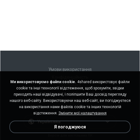
Умови використання
Конфіденційність
Ми використовуємо файли cookie.
4shared використовує файли
Підтримка
cookie та інші технології відстеження, щоб зрозуміти, звідки
Не продавати мою особисту інформацію
приходять наші відвідувачі, і поліпшити Ваш досвід перегляду
Не ділитися моєю особистою інформацією
нашого веб-сайту. Використовуючи наш веб-сайт, ви погоджуєтеся
на використання нами файлів cookie та інших технологій
відстеження.
Змінити мої налаштування
Українська
Я погоджуюся
Версія для настільних ПК