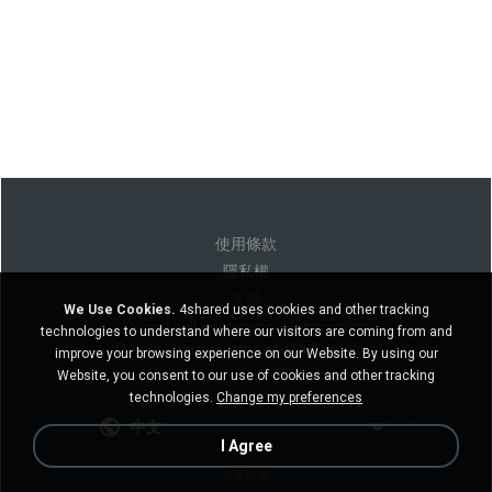
使用條款
隱私權
支持
We Use Cookies.
4shared uses cookies and other tracking
Do not sell my personal information
technologies to understand where our visitors are coming from and
Do not share my personal information
improve your browsing experience on our Website. By using our
Website, you consent to our use of cookies and other tracking
technologies.
Change my preferences
中文
I Agree
桌面版本