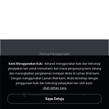
Terma Penggunaan
Privasi
Kami Menggunakan Kuki.
4shared menggunakan kuki dan teknologi
Sokongan
penjejakan lain untuk memahami dari mana pengunjung kami datang
Jangan jual maklumat peribadi saya
dan meningkatkan pengalaman melayari Anda di Laman Web kami.
Jangan kongsi maklumat peribadi saya
Dengan menggunakan Laman Web kami, Anda bersetuju dengan
penggunaan kuki dan teknologi penjejakan lain oleh kami.
Ubah pilihan saya
Bahasa Melayu
Saya Setuju
Versi desktop