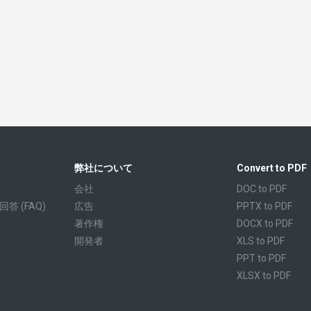
弊社について
Convert to PDF
会社
DOC to PDF
 (FAQ)
広告
PPTX to PDF
著作権
DOCX to PDF
開発者
XLS to PDF
PPT to PDF
XLSX to PDF
CBR to PDF
TXT to PDF