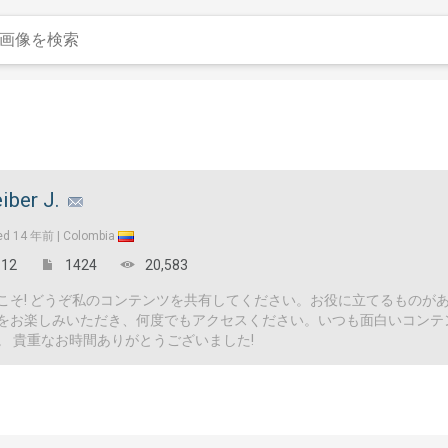
eiber J.
ed
14 年前 |
Colombia
12
1424
20,583
こそ! どうぞ私のコンテンツを共有してください。お役に立てるものが
をお楽しみいただき、何度でもアクセスください。いつも面白いコンテ
。 貴重なお時間ありがとうございました!