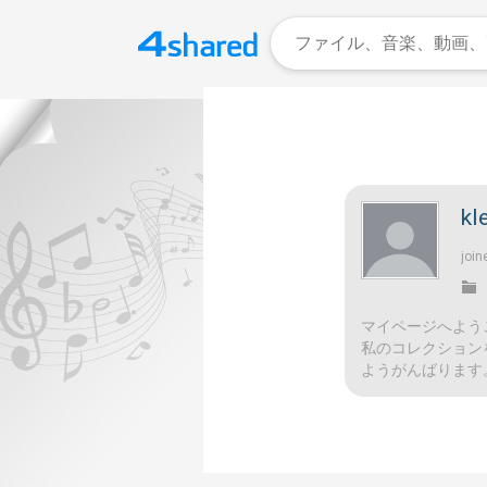
kl
join
マイページへよう
私のコレクション
ようがんばります