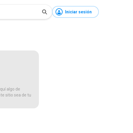
Iniciar sesión
quí algo de
te sitio sea de tu