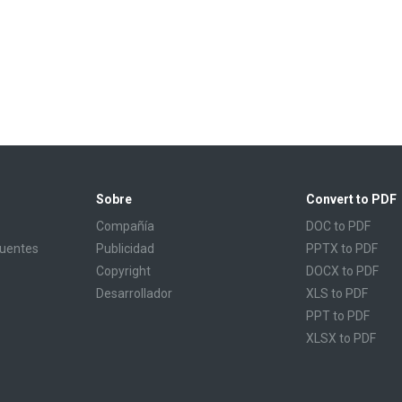
Sobre
Convert to PDF
Compañía
DOC to PDF
cuentes
Publicidad
PPTX to PDF
Copyright
DOCX to PDF
Desarrollador
XLS to PDF
PPT to PDF
XLSX to PDF
CBR to PDF
TXT to PDF