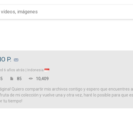
O P.
ed
6 años atrás |
Indonesia
5
85
10,409
ágina! Quiero compartir mis archivos contigo y espero que encuentres a
isfruta de mi colección y vuelve una y otra vez, haré lo posible para que es
or tu tiempo!