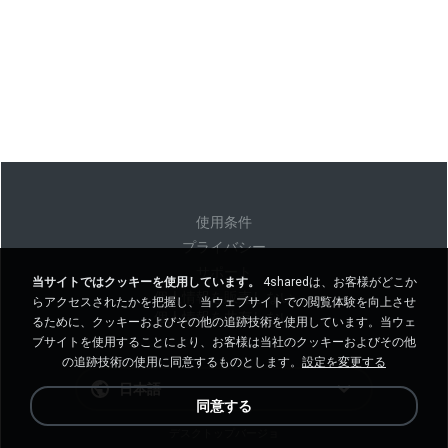
使用条件
プライバシー
サポート
当サイトではクッキーを使用しています。
4sharedは、お客様がどこか
個人情報を販売しない
らアクセスされたかを把握し、当ウェブサイトでの閲覧体験を向上させ
個人情報を共有しない
るために、クッキーおよびその他の追跡技術を使用しています。当ウェ
ブサイトを使用することにより、お客様は当社のクッキーおよびその他
の追跡技術の使用に同意するものとします。
設定を変更する
日本語
同意する
デスクトップバージョ