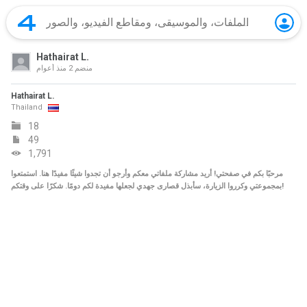
Hathairat L.
منضم
2 منذ أعوام
Hathairat L.
Thailand
18
49
1,791
مرحبًا بكم في صفحتي! أريد مشاركة ملفاتي معكم وأرجو أن تجدوا شيئًا مفيدًا هنا. استمتعوا
بمجموعتي وكرروا الزيارة، سأبذل قصارى جهدي لجعلها مفيدة لكم دومًا. شكرًا على وقتكم!