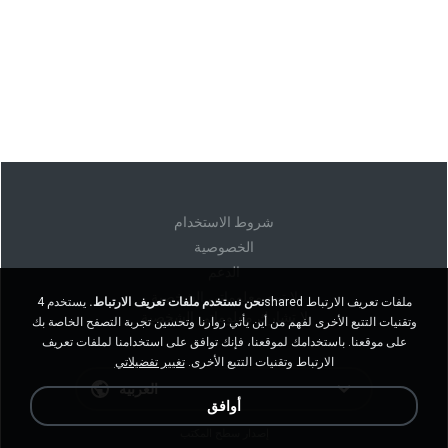
شروط الاستخدام
الخصوصية
الدعم
لا تبيع معلوماتي الشخصية
نحن نستخدم ملفات تعريف الارتباط.
يستخدم 4shared ملفات تعريف الارتباط
لا تشارك معلوماتي الشخصية
وتقنيات التتبع الأخرى لفهم من أين يأتي زوارنا وتحسين تجربة التصفح الخاصة بك
على موقعنا. باستخدامك لموقعنا، فإنك توافق على استخدامنا لملفات تعريف
الارتباط وتقنيات التتبع الأخرى.
تغيير تفضيلاتي
العربية
أوافق
إصدار سطح المكتب