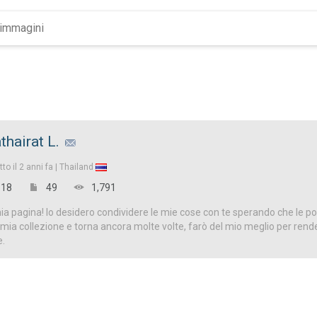
thairat L.
tto il
2 anni fa |
Thailand
18
49
1,791
a pagina! Io desidero condividere le mie cose con te sperando che le p
 la mia collezione e torna ancora molte volte, farò del mio meglio per ren
e.