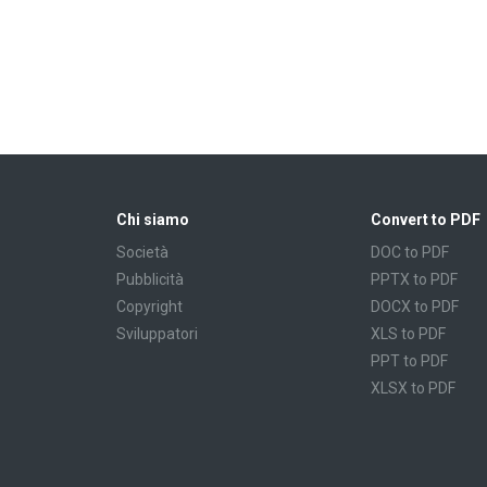
Chi siamo
Convert to PDF
Società
DOC to PDF
Pubblicità
PPTX to PDF
Copyright
DOCX to PDF
Sviluppatori
XLS to PDF
PPT to PDF
XLSX to PDF
CBR to PDF
TXT to PDF
PPS to PDF