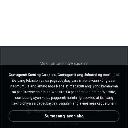
Mga Tuntunin ng Paggamit
Privacy
Gumagamit Kami ng Cookies.
Gumagamit ang 4shared ng cookies at
Suporta
iba pang teknolohiya sa pagsubaybay para maunawaan kung saan
Huwag ibenta ang aking personal na impormasyon
nagmumula ang aming mga bisita at mapabuti ang iyong karanasan
Huwag ibahagi ang aking personal na impormasyon
sa pag-browse sa aming Website. Sa paggamit ng aming Website,
sumasang-ayon ka sa paggamit namin ng cookies at iba pang
teknolohiya sa pagsubaybay.
Baguhin ang aking mga kagustuhan
Tagalog
Sumasang-ayon ako
Desktop na bersyon