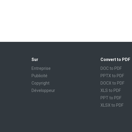
Sur
Convert to PDF
Entreprise
DOC to PDF
Publicité
PPTX to PDF
Copyright
DOCX to PDF
Développeur
XLS to PDF
PPT to PDF
XLSX to PDF
CBR to PDF
TXT to PDF
PPS to PDF