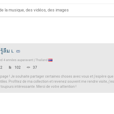
รู้ลืม เ.
ed
4 années auparavant |
Thailand
2
102
37
page ! Je souhaite partager certaines choses avec vous et j'espère que
iles. Profitez de ma collection et revenez souvent me rendre visite, j'es
 toujours intéressante. Merci de votre attention !