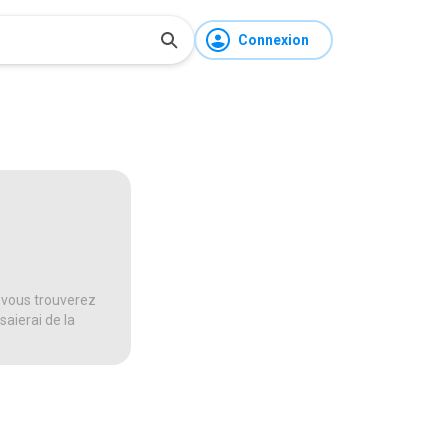
Connexion
 vous trouverez
saierai de la