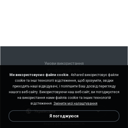
Умови використання
Конфіденційність
Ми використовуємо файли cookie.
4shared використовує файли
Підтримка
cookie та інші технології відстеження, щоб зрозуміти, звідки
Не продавати мою особисту інформацію
приходять наші відвідувачі, і поліпшити Ваш досвід перегляду
Не ділитися моєю особистою інформацією
нашого веб-сайту. Використовуючи наш веб-сайт, ви погоджуєтеся
на використання нами файлів cookie та інших технологій
відстеження.
Змінити мої налаштування
Українська
Я погоджуюся
Версія для настільних ПК