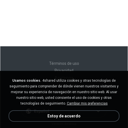
Términos de uso
Privacidad
Asistencia
Usamos cookies.
4shared utiliza cookies y otras tecnologías de
No venda mi información personal
seguimiento para comprender de dónde vienen nuestros visitantes y
No comparta mi información personal
mejorar su experiencia de navegación en nuestro sitio web. Al usar
nuestro sitio web, usted consiente el uso de cookies y otras
tecnologías de seguimiento.
Cambiar mis preferencias
Español
Estoy de acuerdo
Versión desktop