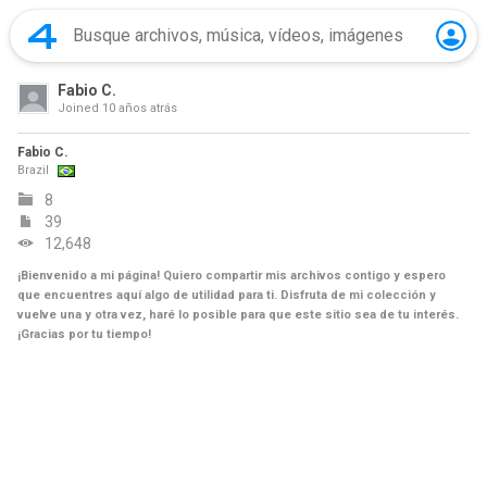
Fabio C.
Joined
10 años atrás
Fabio C.
Brazil
8
39
12,648
¡Bienvenido a mi página! Quiero compartir mis archivos contigo y espero
que encuentres aquí algo de utilidad para ti. Disfruta de mi colección y
vuelve una y otra vez, haré lo posible para que este sitio sea de tu interés.
¡Gracias por tu tiempo!