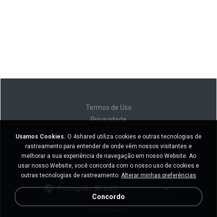
Termos de Uso
Privacidade
Apoio
Usamos Cookies.
O 4shared utiliza cookies e outras tecnologias de
Não venda minhas informações pessoais
rastreamento para entender de onde vêm nossos visitantes e
Não compartilhe minhas informações pessoais
melhorar a sua experiência de navegação em nosso Website. Ao
usar nosso Website, você concorda com o nosso uso de cookies e
outras tecnologias de rastreamento.
Alterar minhas preferências
Português (Brasil)
Concordo
Versão desktop